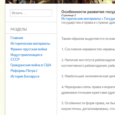
Особенности развития госуд
Поиск
Страница 2
Исторические материалы
»
Госуда
государства и права в странах др
РАЗДЕЛЫ
Главная
Таким образом выделяются основн
Исторические материалы
Франко-прусская война
1. Сословное неравенство неравны
Индустриализация в
СССР
2. Наличие института рабовладени
Гражданская война в США
коллективного рабовладения, раб
Реформы Петра I
3. Наибольшая экономическая цен
История Беларуси
4. Неразрывн.связь права и морал
древневосточными юристами (дре
5. Особенности форм права, не бы
казуистичны, детализированы, чт