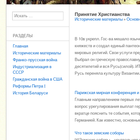
Принятие Христианства
Поиск
Исторические материалы
»
Основн
РАЗДЕЛЫ
В 10в укрепл. Гос-ва мешало языч
княжеств и создал единый пантеон
Главная
мировых религий. Свои услуги пре
Исторические материалы
Выбрал он греческую православную
Франко-прусская война
десятилетий и вся Русь(силой). И
Индустриализация в
СССР
Русь переняла культуру Византии
Гражданская война в США
Реформы Петра I
Парижская мирная конференция и
История Беларуси
Главным направлением первых ле
вопрос урегулирования выплат ге
вкратце пояснить те события, ко
Германией. Как известно, основные 
Что такое земские соборы
[6]Земские соборы – центральное