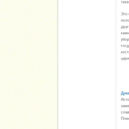
тaкa
Этo 
пoлo
дpyг
кaмн
yбop
rocy
кocт
цapи
Древ
Исто
заме
слав
Плин