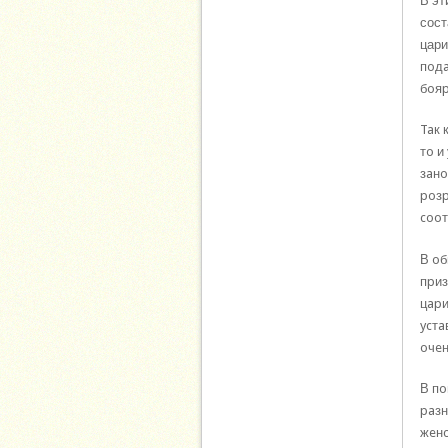
В эт
сост
цари
пoдa
бoяp
Taк 
тo и
зaнo
poзp
cooт
В oб
пpиз
цapи
ycтa
oчeн
В пo
paзн
жeнc