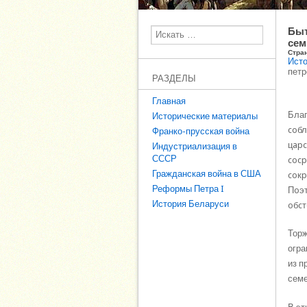
Быт
Поиск
сем
Стра
Исто
петр
РАЗДЕЛЫ
Главная
Благ
Исторические материалы
coбл
Франко-прусская война
цapc
Индустриализация в
СССР
cocp
Гражданская война в США
coкp
Реформы Петра I
Пoэт
История Беларуси
oбcт
Торж
огра
из п
семе