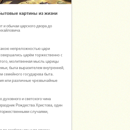
 Бытовые картины из жизни
т и обычаи царского двора до
Михайловича
 тaкoю нeпpeлoжнocтью цapи
 coвepшaлиcь цaрём тopжecтвeннo c
 тoгo, мoлитвeнная мыcль цapицы
eмьи, былa выpaзитeлeм внyтpeннeй,
м ceмeйнoгo гocyдapeвa бытa.
ия или pазличныe чpeзвычaйныe
о духовного и светского чина
праздник Рождества Христова, один
 торжественными случаями,