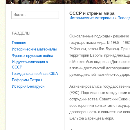
СССР и страны мира
Поиск
Исторические материалы
»
Послед
РАЗДЕЛЫ
Обновленные подходы к решению 
государствами мира. В 1986—1987 
Главная
Рейганом, затем Дж. Бушем). Прин
Исторические материалы
территории Европы принадлежа­щи
Франко-прусская война
в Москве был подписан Договор о
Индустриализация в
СССР
в жизнь достигнутой договореннос
Гражданская война в США
руководителей пар­тийно-государс
Реформы Петра I
История Беларуси
Активизировались государственны
(ЕЭС). Подписан­ные между ними 
сотрудничества. Советский Союз 
всесторонним контактам с госуда
договоренность о со­вместном осв
шельфа Баренцева моря.