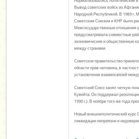
Нормализовались политические и 
Вывод советских войск из Афгани
Народной Республикой. В 1989 г. 
Советским Союзом и КНР были ре
Межгосударственные отношения ус
предусматривала совместные рабо
экономи­ческие и общественные к
между странами.
Советское правительство приняло
области прав человека, в частнос
установление взаимосвязей между
Советский Союз занял четкую пози
Кувейта. Он поддержал резолюцию
1990 г.). В ноябре того же года п
Новый внешнеполитический курс 
ликвидации неприязни и недоверия