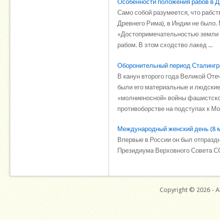
Особенности положения рабов в 
Само собой разумеется, что рабст
Древнего Рима), в Индии не было
«Достопримечательностью земли и
рабом. В этом сходство лакед ...
Оборонительный период Сталингр
В канун второго года Великой От
были его материальные и людские
«молниеносной» войны фашистско
противоборстве на подступах к Мос
Международный женский день (8 
Впервые в России он был отпраздн
Президиума Верховного Совета ССС
Copyright © 2026 - Al