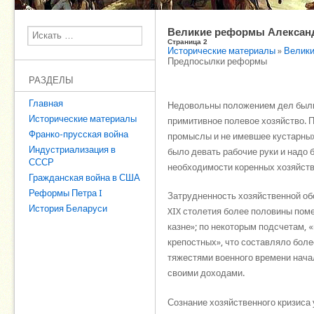
Великие реформы Александ
Поиск
Страница 2
Исторические материалы
»
Велики
Предпосылки реформы
РАЗДЕЛЫ
Главная
Недовольны положением дел были
Исторические материалы
примитивное полевое хозяйство. 
Франко-прусская война
промыслы и не имевшее кустарных,
Индустриализация в
было девать рабочие руки и надо
СССР
необходимости коренных хозяйств
Гражданская война в США
Реформы Петра I
Затрудненность хозяйственной об
История Беларуси
XIX столетия более половины пом
казне»; по некоторым подсчетам,
крепостных», что составляло боле
тяжестями военного времени начал
своими доходами.
Сознание хозяйственного кризиса 