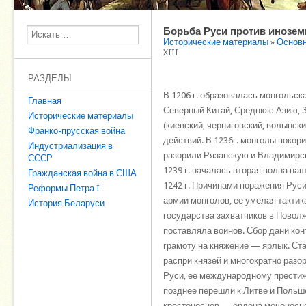
Борьба Руси против иноземн
Поиск
Исторические материалы
»
Основн
XIII
РАЗДЕЛЫ
В 1206 г. образовалась монгольск
Главная
Северный Китай, Среднюю Азию, З
Исторические материалы
(киевский, черниговский, волынский
Франко-прусская война
действий. В 1236г. монголы покор
Индустриализация в
разорили Рязанскую и Владимирску
СССР
1239 г. началась вторая волна наш
Гражданская война в США
1242 г. Причинами поражения Рус
Реформы Петра I
армии монголов, ее умелая тактик
История Беларуси
государства захватчиков в Поволж
поставляла воинов. Сбор дани кон
грамоту на княжение — ярлык. Ст
распри князей и многократно раз
Руси, ее международному престижу
позднее перешли к Литве и Польше
крестоносцев — ордена меченосцев