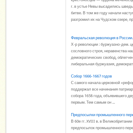
г. в устье Невы высадились шведы
битве. В том же году начали наст
разгромил их на Чудском озере, пр
Февральская революция в России
Х-р революции : буржуазно-дем. 
сословного строя, неравенства н
демократических свобод, облегче
либеральная буржуазия, демократи
Собор 1666-1667 годов
С самого начала церковной «рефо
поддержал все начинания патриарх
собора 1658 года, объявившего д
первым. Тем самым он ...
Предпосылки промышленного пер
В 60е гг. XVIII в. в Великобритан
предпосылок промышленного перев