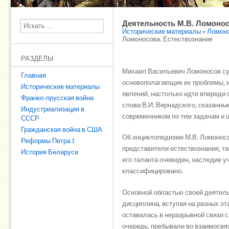
Деятельность М.В. Ломонос
Поиск
Исторические материалы
»
Ломоно
Ломоносова. Естествознание
РАЗДЕЛЫ
Михаил Васильевич Ломоносов сум
Главная
основополагающие их проблемы, и
Исторические материалы
явлений, настолько идти впереди 
Франко-прусская война
слова В.И. Вернадского, сказанны
Индустриализация в
современником по тем задачам и ц
СССР
Гражданская война в США
Об энциклопедизме М.В. Ломоносов
Реформы Петра I
представители естествознания, та
История Беларуси
его таланта очевиден, наследие у
классифицировано.
Основной областью своей деятельн
дисциплина, вступая на разных эт
оставалась в неразрывной связи с
очередь, пребывали во взаимосвя