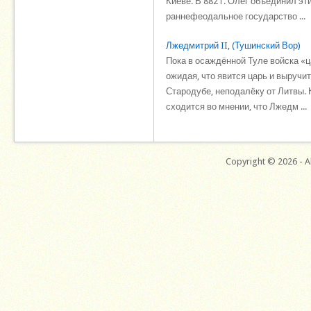
Киеве. В 882 г. Олег объединил эт
раннефеодальное государство ...
Лжедмитрий II, (Тушинский Вор)
Пока в осаждённой Туле войска «ц
ожидая, что явится царь и выручи
Стародубе, неподалёку от Литвы.
сходится во мнении, что Лжедм ...
Copyright © 2026 - Al