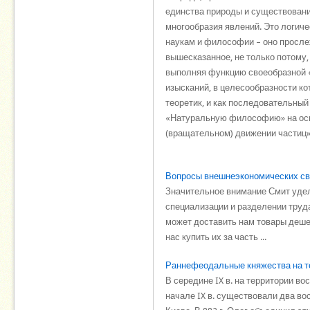
единства природы и существовани
многообразия явлений. Это логич
наукам и философии – оно просле
вышесказанное, не только потому,
выполняя функцию своеобразной «
изысканий, в целесообразности ко
теоретик, и как последовательный
«Натуральную философию» на осно
(вращательном) движении частиц»
Вопросы внешнеэкономических свя
Значительное внимание Смит удел
специализации и разделении труда
может доставить нам товары дешев
нас купить их за часть ...
Раннефеодальные княжества на тер
В середине IX в. на территории 
начале IX в. существовали два во