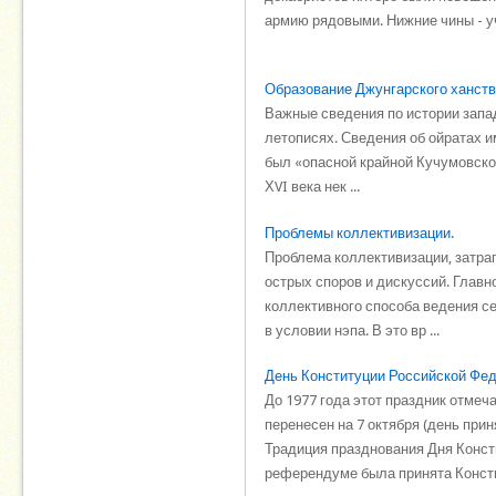
армию рядовыми. Нижние чины - уч
Образование Джунгарского ханст
Важные сведения по истории запа
летописях. Сведения об ойратах и
был «опасной крайной Кучумовской 
ХVI века нек ...
Проблемы коллективизации.
Проблема коллективизации, затра
острых споров и дискуссий. Главн
коллективного способа ведения се
в условии нэпа. В это вр ...
День Конституции Российской Фед
До 1977 года этот праздник отмеч
перенесен на 7 октября (день при
Традиция празднования Дня Конст
референдуме была принята Констит