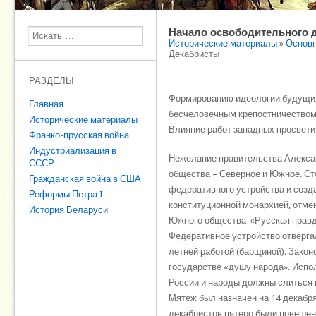
Начало освободительного 
Поиск
Исторические материалы
»
Основн
Декабристы
РАЗДЕЛЫ
Формированию идеологии будущих 
Главная
бесчеловечным крепостничеством;
Исторические материалы
Влияние работ западных просветит
Франко-прусская война
Индустриализация в
Нежелание правительства Алексан
СССР
общества – Северное и Южное. Ст
Гражданская война в США
федеративного устройства и созд
Реформы Петра I
конституционной монархией, отме
История Беларуси
Южного общества-«Русская правда
Федеративное устройство отверга
летней работой (барщиной). Закон
государстве «душу народа». Испол
России и народы должны слиться в
Мятеж был назначен на 14 декабря
декабристов пятеро были повешены