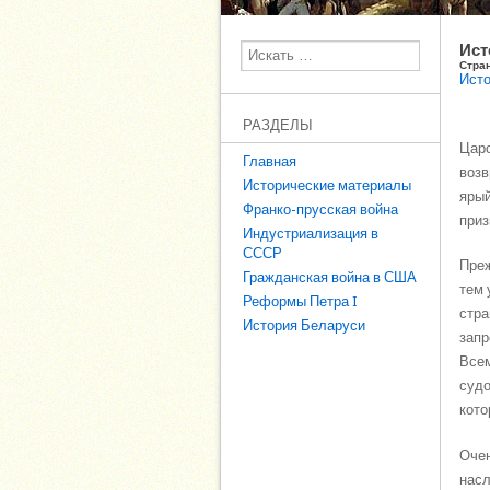
Ист
Поиск
Стра
Исто
РАЗДЕЛЫ
Царс
Главная
возв
Исторические материалы
ярый
Франко-прусская война
приз
Индустриализация в
СССР
Преж
Гражданская война в США
тем 
Реформы Петра I
стра
История Беларуси
запр
Всем
судо
кото
Очен
насл