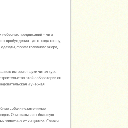
 небесных предписаний – ли и
от пробуждения - до отхода ко сну,
 одежды, форма головного убора,
за всю историю науки читал курс
строительство этой лаборатории он
ледовательская и учебная
ебные собаки незаменимые
ладов. Они оказывают большую
ных животных от хищников. Собаки