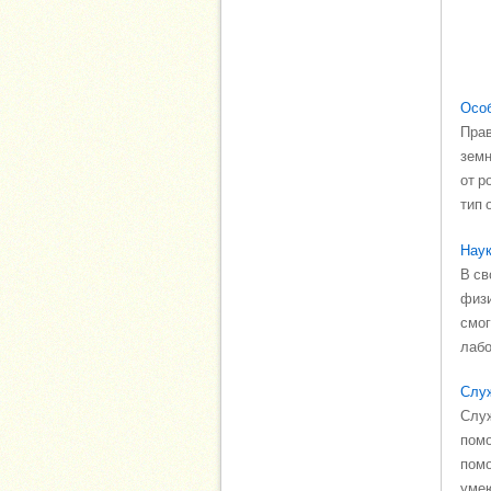
Особ
Прав
земн
от р
тип 
Наук
В св
физи
смог
лабо
Служ
Служ
помо
помо
умею