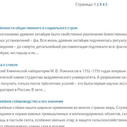
Страницы:
1
2
3
4
5
енности общественного и социального строя.
осознанию древних китайцев было свойственно различение божественных
ых установлений – фа. Вся жизнь древних китайцев подчинялась ритуалу: 
ождения – до смерти; детальнейшей регламентации подлежало все: фасон
обуви, экстерьер и ин ...
а о стекле
оей Химической лаборатории М. В. Ломоносов в 1752–1753 годах впервые 
ческой химии студентам академического университета. А разрешение на 
 получить только после трёхлетних усилий – это была первая научно-исс
ратория в России. В октя ...
ебное собаководство и его значение
ебные собаки нашли широкое применение во многих странах мира. Служ
щники в охране важных промышленных и железнодорожных объектов, ск
щь в пастьбе скота, особенно овечьих отар, в защите сельскохозяйствен
т обнаруживать утечку газа в подзем ...