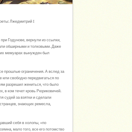
реты: Лжедмитрий I
при Годунове, вернули из ссылки,
ыли обширными и толковыми. Даже
воих мемуарах вынужден был
се прошлые ограничения. А вслед за
ее или свободно передвигаться по
ьям разрешил жениться, что было
х, в ком течет кровь Рюриковичей.
 судей за взятки и сделали
странцев, знающих ремесла,
давший себя в холопы, «по
яина, мало того, все его потомство