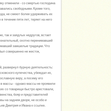
ику отменили - со смертью господина
тавались свободными. Кроме того,
ода, не смеют более удерживать их
в течение пяти лет, теряет на него
ю, так и заядлых недругов, встает
бознательный, охотно перенимавший
ломавший замшелые традиции. Что
был совершенно не жесток,
й, развернул бурную деятельность:
сковского купечества, убеждал их,
ославную веру, а посему его
 в массы - однако массы не проявили
ких со товарищи быстро арестовали,
венства, бояр и представителей
вы на заднем дворе, не особо и
ьев Дмитрия и Ивана к ссылке.