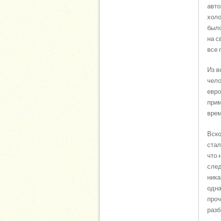
авто
холо
было
на с
все 
Из в
чело
евро
прим
врем
Вско
стал
что 
след
ника
одна
проч
разб