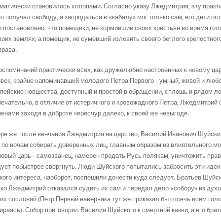
матически становилось холопами. Согласно указу Лжедмитрия, эту практ
п получал свободу, а запродаться в «кабалу» мог только сам, его дети ос
 постановлено, что помещики, не кормившие своих крестьян во время гол
воих землях; а помещик, не сумевший изловить своего беглого крепостного 
права.
оспоминаний практически всех, как дружелюбно настроенных к новому цар
век, крайне напоминавший молодого Петра Первого - умный, живой и лю
пейские новшества, доступный и простой в обращении, сплошь и рядом 
ечательно, в отличие от истеричного и кровожадного Петра, Лжедмитрий 
енами заходя в доброте чересчур далеко, к своей же невыгоде.
ре же после венчания Лжедмитрия на царство, Василий Иванович Шуйски
 по ночам собирать доверенных лиц, главным образом из влиятельного мо
новый царь - самозванец, намерен продать Русь полякам, уничтожить прав
ует побыстрее свергнуть. Люди Шуйского попытались забросить эти идеи
кого интереса, наоборот, поспешили донести куда следует. Братьев Шуйс
ко Лжедмитрий отказался судить их сам и передал дело «собору» из духо
их сословий (Петр Первый наверняка тут же приказал бы отсечь всем голо
ираясь). Собор приговорил Василия Шуйского к смертной казни, а его брат