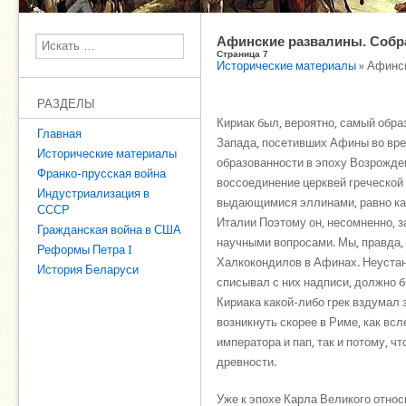
Афинские развалины. Собра
Поиск
Страница 7
Исторические материалы
» Афинск
РАЗДЕЛЫ
Кириак был, вероятно, самый обра
Главная
Запада, посетивших Афины во вре
Исторические материалы
образованности в эпоху Возрожден
Франко-прусская война
воссоединение церквей греческой 
Индустриализация в
выдающимися эллинами, равно как
СССР
Италии Поэтому он, несомненно, 
Гражданская война в США
научными вопросами. Мы, правда, н
Реформы Петра I
Халкокондилов в Афинах. Неустанн
История Беларуси
списывал с них надписи, должно 
Кириака какой-либо грек вздумал
возникнуть скорее в Риме, как вс
императора и пап, так и потому, 
древности.
Уже к эпохе Карла Великого относ