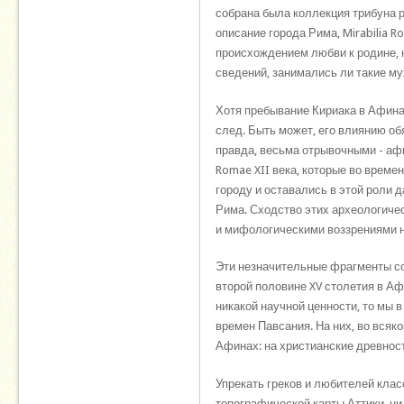
собрана была коллекция трибуна 
описание города Рима, Mirabilia 
происхождением любви к родине, н
сведений, занимались ли такие м
Хотя пребывание Кириака в Афина
след. Быть может, его влиянию о
правда, весьма отрывочными - афи
Romae XII века, которые во врем
городу и оставались в этой роли 
Рима. Сходство этих археологич
и мифологическими воззрениями на
Эти незначительные фрагменты со
второй половине XV столетия в Аф
никакой научной ценности, то мы 
времен Павсания. На них, во всяк
Афинах: на христианские древност
Упрекать греков и любителей клас
топографической карты Аттики, ни