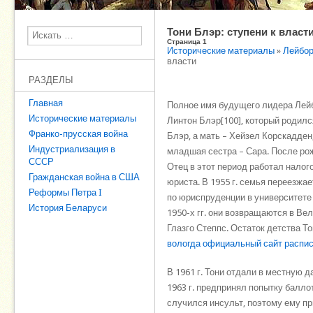
Тони Блэр: ступени к власт
Поиск
Страница 1
Исторические материалы
»
Лейбор
власти
РАЗДЕЛЫ
Главная
Полное имя будущего лидера Лейб
Исторические материалы
Линтон Блэр[100], который родился
Франко-прусская война
Блэр, а мать – Хейзел Корскадден
Индустриализация в
младшая сестра – Сара. После ро
СССР
Отец в этот период работал нало
Гражданская война в США
юриста. В 1955 г. семья переезжае
Реформы Петра I
по юриспруденции в университете 
История Беларуси
1950-х гг. они возвращаются в Ве
Глазго Степпс. Остаток детства То
вологда официальный сайт распи
В 1961 г. Тони отдали в местную 
1963 г. предпринял попытку балло
случился инсульт, поэтому ему п