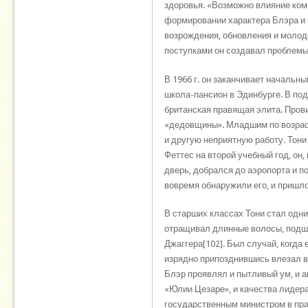
здоровья. «Возможно влияние комп
формировании характера Блэра и 
возрождения, обновления и молодо
поступками он создавал проблемы
В 1966 г. он заканчивает начальн
школа-пансион в Эдинбурге. В по
британская правящая элита. Пров
«дедовщины». Младшим по возраст
и другую неприятную работу. Тони
Феттес на второй учебный год, он
дверь, добрался до аэропорта и 
вовремя обнаружили его, и пришл
В старших классах Тони стал одн
отращивал длинные волосы, подшу
Джаггера[102]. Был случай, когда 
изрядно припозднившись влезал в 
Блэр проявлял и пытливый ум, и а
«Юлии Цезаре», и качества лидер
государственным министром в пра