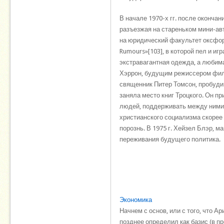
В начале 1970-х гг. после оконча
разъезжая на стареньком мини-ав
на юридический факультет оксфор
Rumours»[103], в которой пел и иг
экстравагантная одежда, а любима
Хэррон, будущим режиссером филь
священник Питер Томсон, пробудив
заняла место книг Троцкого. Он п
людей, поддерживать между ними 
христианского социализма скорее
порознь. В 1975 г. Хейзел Блэр, м
переживания будущего политика.
Экономика
Начнем с основ, или с того, что 
позднее определил как базис (в п