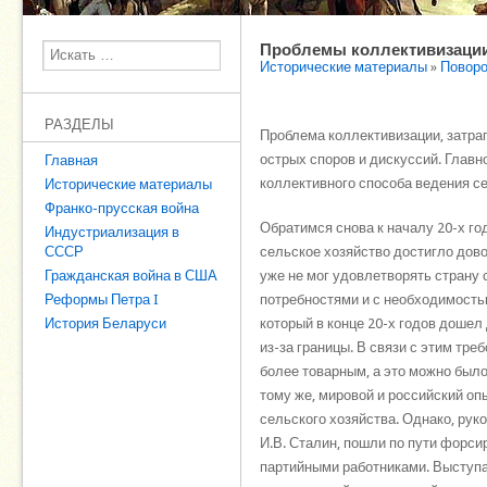
Проблемы коллективизации
Поиск
Исторические материалы
»
Поворо
РАЗДЕЛЫ
Проблема коллективизации, затра
острых споров и дискуссий. Главн
Главная
коллективного способа ведения се
Исторические материалы
Франко-прусская война
Обратимся снова к началу 20-х го
Индустриализация в
СССР
сельское хозяйство достигло дово
Гражданская война в США
уже не мог удовлетворять страну
Реформы Петра I
потребностями и с необходимость
История Беларуси
который в конце 20-х годов дошел
из-за границы. В связи с этим тр
более товарным, а это можно было
тому же, мировой и российский о
сельского хозяйства. Однако, рук
И.В. Сталин, пошли по пути форс
партийными работниками. Выступа