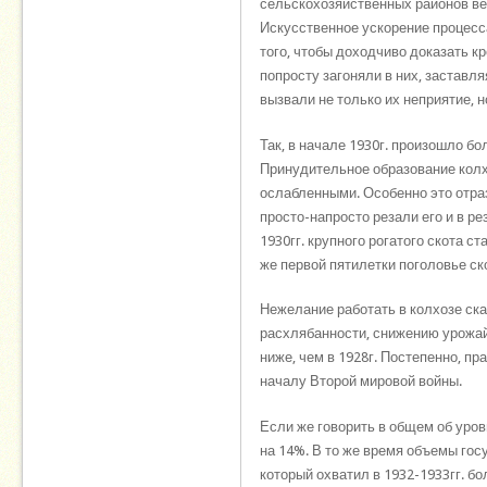
сельскохозяйственных районов ве
Искусственное ускорение процесс
того, чтобы доходчиво доказать к
попросту загоняли в них, заставл
вызвали не только их неприятие, 
Так, в начале 1930г. произошло бо
Принудительное образование колхо
ослабленными. Особенно это отраз
просто-напросто резали его и в ре
1930гг. крупного рогатого скота ст
же первой пятилетки поголовье ск
Нежелание работать в колхозе ска
расхлябанности, снижению урожайно
ниже, чем в 1928г. Постепенно, пр
началу Второй мировой войны.
Если же говорить в общем об уров
на 14%. В то же время объемы гос
который охватил в 1932-1933гг. б