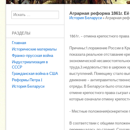
Аграрная реформа 1861г. Её
Поиск
История Беларуси
» Аграрная реф
РАЗДЕЛЫ
1861г. – отмена крепостного права
Главная
Причины:1.поражение России в Кры
Исторические материалы
показала реальное отставание кр
Франко-прусская война
экономической несамостоятельнос
Индустриализация в
СССР
труда.3.недовольство в широких 
Гражданская война в США
выступлений. Помещику стало выго
Реформы Петра I
движение – антиправительственно
История Беларуси
отряды. В Беларуси было отослано
отмене крепостного права сыграл 
которые означали отмену крепост
- Местные положения(конкретное 
В соответствии с общими положен
перемещалась по стране). Создав