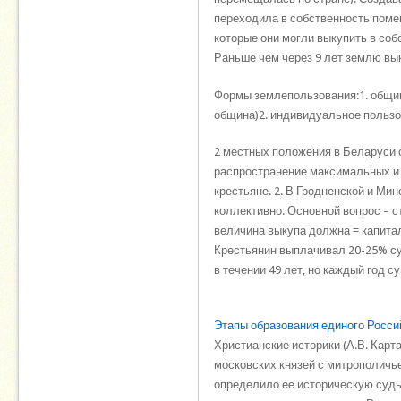
переходила в собственность поме
которые они могли выкупить в соб
Раньше чем через 9 лет землю вык
Формы землепользования:1. общин
община)2. индивидуальное пользо
2 местных положения в Беларуси о
распространение максимальных и 
крестьяне. 2. В Гродненской и Ми
коллективно. Основной вопрос – с
величина выкупа должна = капита
Крестьянин выплачивал 20-25% су
в течении 49 лет, но каждый го
Этапы образования единого Росси
Христианские историки (А.В. Карт
московских князей с митрополичь
определило ее историческую судь