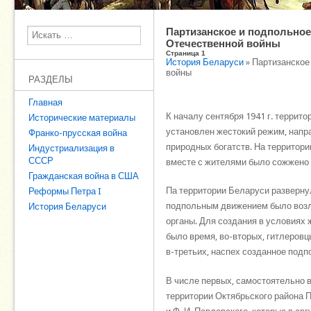
Партизанское и подпольное
Поиск
Отечественной войны
Страница 1
История Беларуси
» Партизанское
войны
РАЗДЕЛЫ
Главная
К началу сентября 1941 г. терри
Исторические материалы
установлен жестокий режим, напр
Франко-прусская война
природных богатств. На территори
Индустриализация в
СССР
вместе с жителями было сожжено 
Гражданская война в США
Па территории Беларуси разверну
Реформы Петра I
подпольным движением было возл
История Беларуси
органы. Для создания в условиях 
было время, во-вторых, гитлеровц
в-третьих, наспех созданное подп
В числе первых, самостоятельно в
территории Октябрьского района П