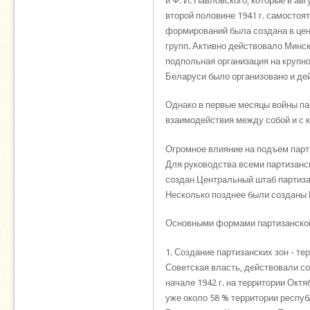
и Ф. И. Павловского, которые в ав
второй половине 1941 г. самостоя
формирований была создана в цен
групп. Активно действовало Минс
подпольная организация на крупно
Беларуси было организовано и дей
Однако в первые месяцы войны па
взаимодействия между собой и с 
Огромное влияние на подъем парт
Для руководства всеми партизанс
создан Центральный штаб партизан
Несколько позднее были созданы 
Основными формами партизанско
1. Создание партизанских зон - т
Советская власть, действовали со
начале 1942 г. на территории Октя
уже около 58 % территории респуб