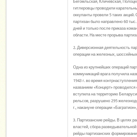
Бегомльская, Кличевская, Полоцк
гитлеровцы проводили карательны
оккупанты провели 5 таких акций. 
партизан было направлено 60 тыс.
дней и только после приказа ком
области. На месте прорыва парти
2. Диверсионная деятельность па
операции на железных, шоссейных 
Одна из крупнейших операций па
коммуникаций врага получила назв
1943 г. во время контрнаступлени
названием «Концерт» проводился с
вступила на территорию Беларуси.
рельсов, разрушено 295 железнодо
г., накануне операции «Багратион
3. Партизанские рейды. В целях 
властей, сбора разведывательной
рейды партизанских формирований