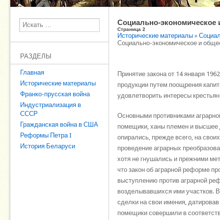
Социально-экономическое и
Поиск
Страница 2
Исторические материалы
»
Социал
Социально-экономическое и общес
РАЗДЕЛЫ
Главная
Принятие закона от 14 января 196
Исторические материалы
продукции путем поощрения капит
Франко-прусская война
удовлетворить интересы крестьян
Индустриализация в
СССР
Основными противниками аграрно
Гражданская война в США
помещики, ханы племен и высшее д
Реформы Петра I
опирались, прежде всего, на своих
История Беларуси
проведение аграрных преобразова
хотя не гнушались и прежними ме
что закон об аграрной реформе пр
выступлению против аграрной реф
возделывавшихся ими участков. В
сделки на свои имения, датировав
помещики совершили в соответств