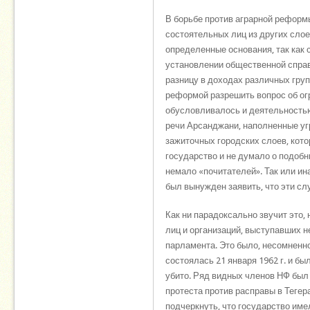
В борьбе против аграрной реформ
состоятельных лиц из других слое
определенные основания, так как
установлении общественной справе
разницу в доходах различных груп
реформой разрешить вопрос об огр
обусловливалось и деятельностью 
речи Арсанджани, наполненные уг
зажиточных городских слоев, кото
государство и не думало о подоб
немало «почитателей». Так или ин
был вынужден заявить, что эти сл
Как ни парадоксально звучит это
лиц и организаций, выступавших н
парламента. Это было, несомненно
состоялась 21 января 1962 г. и б
убито. Ряд видных членов НФ был
протеста против расправы в Тегер
подчеркнуть, что государство име