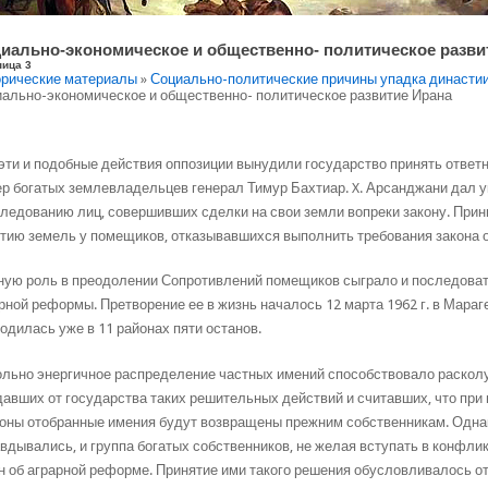
иально-экономическое и общественно- политическое разви
ница 3
рические материалы
»
Социально-политические причины упадка династии 
ально-экономическое и общественно- политическое развитие Ирана
эти и подобные действия оппозиции вынудили государство принять ответ
р богатых землевладельцев генерал Тимур Бахтиар. X. Арсанджани дал 
ледованию лиц, совершивших сделки на свои земли вопреки закону. Пр
тию земель у помещиков, отказывавшихся выполнить требования закона 
ую роль в преодолении Сопротивлений помещиков сыграло и последова
рной реформы. Претворение ее в жизнь началось 12 марта 1962 г. в Мараге, 
одилась уже в 11 районах пяти останов.
льно энергичное распределение частных имений способствовало расколу
авших от государства таких решительных действий и считавших, что при 
оны отобранные имения будут возвращены прежним собственникам. Одн
вдывались, и группа богатых собственников, не желая вступать в конфли
н об аграрной реформе. Принятие ими такого решения обусловливалось от