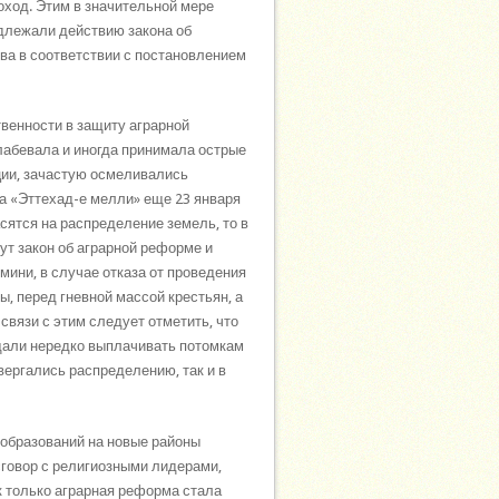
оход. Этим в значительной мере
одлежали действию закона об
ва в соответствии с постановлением
венности в защиту аграрной
лабевала и иногда принимала острые
ции, зачастую осмеливались
та «Эттехад-е мелли» еще 23 января
сятся на распределение земель, то в
ут закон об аграрной реформе и
мини, в случае отказа от проведения
, перед гневной массой крестьян, а
вязи с этим следует отметить, что
ащали нередко выплачивать потомкам
вергались распределению, так и в
еобразований на новые районы
сговор с религиозными лидерами,
к только аграрная реформа стала