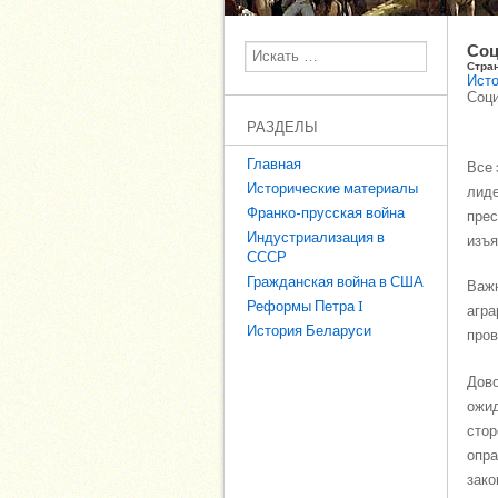
Соц
Поиск
Стра
Исто
Соци
РАЗДЕЛЫ
Главная
Все 
Исторические материалы
лиде
Франко-прусская война
прес
Индустриализация в
изъя
СССР
Гражданская война в США
Важн
Реформы Петра I
агра
История Беларуси
пров
Дово
ожид
стор
опра
зако