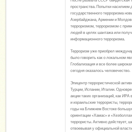
После развала СССР бандитская тр
пространства. Попытки насилием 
государственного терроризма новы
Азербайджана, Армении и Молдовы,
терроризмом, терроризмом с при
людей в целях шантажа или получ
информационного терроризма.
Терроризм уже приобрел междунар
было говорить как о локальном яв
Глобализация и все более широка
сегодня оказалось человечество.
Эпицентр террористической активн
Турции, Испании, Италии. Одновр
акции таких организаций, как ИРА
и израильские террористы, террор
годы на Ближнем Востоке большую
ориентации «Хамас» и «Хезболлах»
террористы. Активно действует, 
отвоевывая у официальной власти