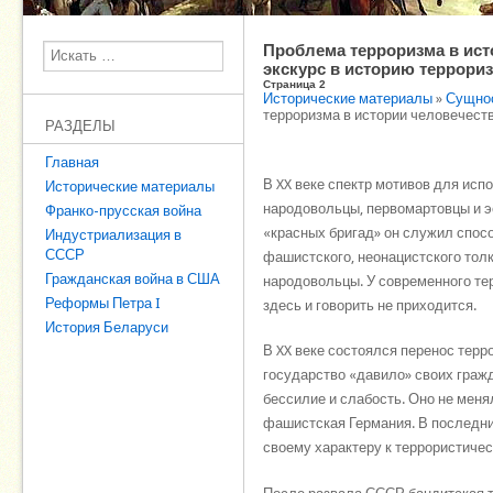
Проблема терроризма в ист
Поиск
экскурс в историю террори
Страница 2
Исторические материалы
»
Сущнос
терроризма в истории человечеств
РАЗДЕЛЫ
Главная
В XX веке спектр мотивов для ис
Исторические материалы
народовольцы, первомартовцы и э
Франко-прусская война
«красных бригад» он служил спос
Индустриализация в
СССР
фашистского, неонацистского толка
Гражданская война в США
народовольцы. У современного тер
Реформы Петра I
здесь и говорить не приходится.
История Беларуси
В XX веке состоялся перенос терр
государство «давило» своих граж
бессилие и слабость. Оно не меня
фашистская Германия. В последни
своему характеру к террористичес