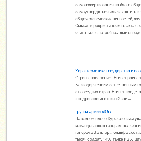
самопожертвования на благо обще
самоутвердиться или захватить вл
общечеловеческих ценностей, жел
Смысл террористического акта со
считаться с потребностями опреде
Характеристика государства и осо
Страна, население . Египет распо
Благодаря своим естественным гр
от соседних стран. Египет предс
(по-древнеегипетски «Хапи ...
Группа армий «Юг»
На южном плече Курского выступа
командованием генерал-полковник
генерала Вальтера Кемпфа соста
тысяч солдат, 1493 танка и 253 шту