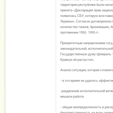
территории республики были начато
принята «Декларация прав национа
появилась СБУ, которую возглавил
Украины». Согласно договоренност
количество танков, бронемашин, б
протяжении 1992- 1995 гг.
Приоритетным направлением госуд
законодательной, исполнительной
Государственную думу (февраль 1
Кравчук её распустил.
Анализ ситуации, которая сложилас
- в это время не удалось эффекти
-раздвоение исполнительной ветв
мешали работе;
- общая неопределенность в рас
безответственность на всех уровн