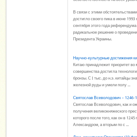
В связи с этими обстоятельствам
достигло своего пика в июне 1993
сентября этого года референдума 
радикальное решение о проведени
Президента Украины.
Научно-культурные достижения ки
Китаю принадлежит приоритет во м
совершенства достигла технология
бронзы. С I тыс. до н.э. китайцы з
железной руды и умели полу ...
Святослав Всеволодович – 1246-12
Святослав Всеволодович, как и о
получения великокняжеского прес
которого после того, как он в 124
Александром, а вторым по с ...