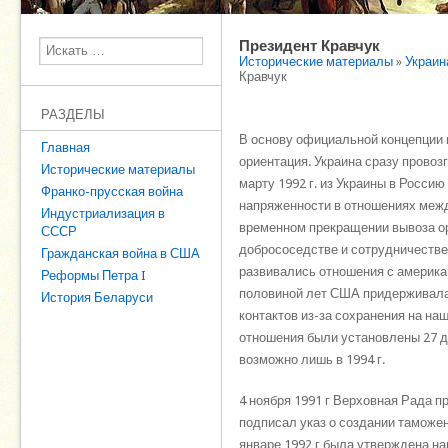
Президент Кравчук
Поиск
Исторические материалы
»
Украин
Кравчук
РАЗДЕЛЫ
В основу официальной концепции 
Главная
ориентация. Украина сразу провоз
Исторические материалы
марту 1992 г. из Украины в Росси
Франко-прусская война
напряженности в отношениях между
Индустриализация в
временном прекращении вывоза о
СССР
добрососедстве и сотрудничестве 
Гражданская война в США
развивались отношения с америка
Реформы Петра I
половиной лет США придерживалас
История Беларуси
контактов из-за сохранения на на
отношения были установлены 27 де
возможно лишь в 1994 г.
4 ноября 1991 г Верховная Рада п
подписал указ о создании таможенн
январе 1992 г была утверждена на