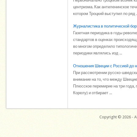
Первоначально троцкизм возник к
центризма. Как антиленинское теч
котором Троцкий выступил по ряд ..
Журналистика в политической бо
Газетная периодика в годы револ
стандартов в оценках происходящи
во многом определило типологиче
периодики являлись изд ...
Отношения Швеции с Россией до на
При рассмотрении русско-шведских
внимание на то, что между Швецие
Плюсское перемирие на три года, 
Корелу) и отбирает ...
Copyright © 2026 - Al