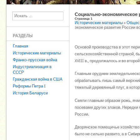
Социально-экономическое ра
Поиск
Страница 1
Исторические материалы
»
Общест
экономическое развитие России во 
РАЗДЕЛЫ
Главная
Основой производства в этот пери
Исторические материалы
сельскохозяйственной страной, б
Франко-прусская война
XVIII в., продолжалось и во второ
Индустриализация в
СССР
Главным орудием земледельческог
Гражданская война в США
обрабатывать лишь самый верхний
Реформы Петра I
тяжелый деревянный плуг, в котор
История Беларуси
Сеяли главным образом рожь, ячме
посевами других злаков. Нередки 
России.
Дворянское помещичье хозяйство 
было не сильно развито, а в Сибир