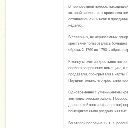
В черноземной полосе, находящей
которой зависели от произвола по
оставались лишь ночи и праздничн
неделю.
В северных, не черноземных губе
крестьяне пользовались большей 
оброка. С 1760 по 1790 г. оброк воз
К концу столетия крестьяне потер
особого разрешения помещика, а т
продавали, проигрывали в карты. 
Неудивительно, что крестьяне не
Одновременно с уменьшением кре
земледельческие районы Новоросс
дворянской знати и фаворитов) пе
помещикам было роздано 800 тыс.
Во второй половине XVIII в. росс