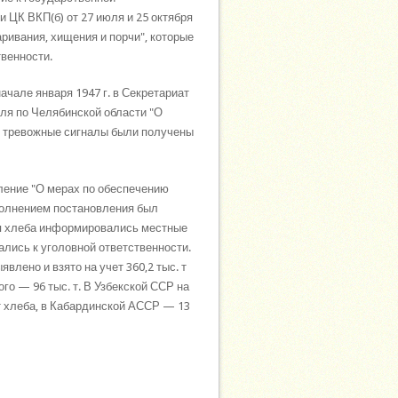
 ЦК ВКП(б) от 27 июля и 25 октября
ривания, хищения и порчи", которые
венности.
чале января 1947 г. в Секретариат
оля по Челябинской области "О
е тревожные сигналы были получены
ление "О мерах по обеспечению
ыполнением постановления был
ия хлеба информировались местные
ались к уголовной ответственности.
влено и взято на учет 360,2 тыс. т
го — 96 тыс. т. В Узбекской ССР на
 т хлеба, в Кабардинской АССР — 13