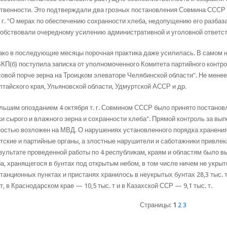
твенности. Это подтверждали два грозных постановления Совмина СССР и
 г. "О мерах по обеспечению сохранности хлеба, недопущению его разбаза
обствовали очередному усилению административной и уголовной ответст
ко в последующие месяцы порочная практика даже усилилась. В самом на
КП(б) поступила записка от уполномоченного Комитета партийного контр
овой порче зерна на Троицком элеваторе Челябинской области". Не мене
лтайского края, Ульяновской области, Удмуртской АССР и др.
льшим опозданием 4 октября т. г. Совмином СССР было принято постанов
и сырого и влажного зерна и сохранности хлеба". Прямой контроль за в
остью возложен на МВД. О нарушениях установленного порядка хранен
тские и партийные органы, а злостные нарушители и саботажники привлек
зультате проведенной работы по 4 республикам, краям и областям было выя
а, хранящегося в бунтах под открытым небом, в том числе ничем не укрыто
танционных пунктах и пристанях хранилось в неукрытых бунтах 28,3 тыс.
 т, в Краснодарском крае — 10,5 тыс. т и в Казахской ССР — 9,1 тыс. т.
Страницы:
1
2
3