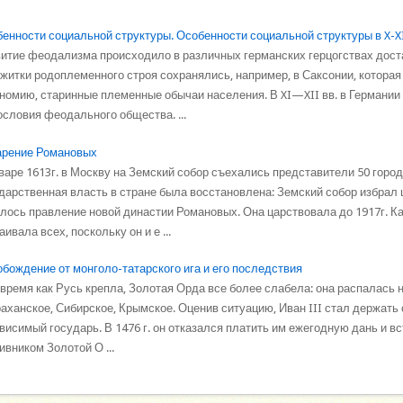
енности социальной структуры. Особенности социальной структуры в X-XI
итие феодализма происходило в различных германских герцогствах дост
житки родоплеменного строя сохранялись, например, в Саксонии, котора
номию, старинные племенные обычаи населения. В XI—XII вв. в Германи
словия феодального общества. ...
арение Романовых
варе 1613г. в Москву на Земский собор съехались представители 50 город
дарственная власть в стране была восстановлена: Земский собор избрал
лось правление новой династии Романовых. Она царствовала до 1917г. 
аивала всех, поскольку он и е ...
бождение от монголо-татарского ига и его последствия
 время как Русь крепла, Золотая Орда все более слабела: она распалась н
аханское, Сибирское, Крымское. Оценив ситуацию, Иван III стал держать 
висимый государь. В 1476 г. он отказался платить им ежегодную дань и в
ивником Золотой О ...