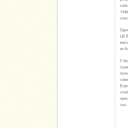
собс
1946
спос
Одна
ЦК В
масс
из А
С бо
сушк
полн
сове
В ре
хлеб
прис
тыс.