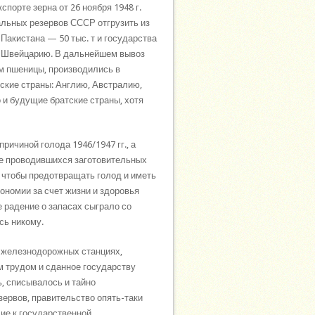
порте зерна от 26 ноября 1948 г.
льных резервов СССР отгрузить из
 Пакистана — 50 тыс. т и государства
ю и Швейцарию. В дальнейшем вывоз
вном пшеницы, производились в
ские страны: Англию, Австралию,
и будущие братские страны, хотя
причиной голода 1946/1947 гг., а
е проводившихся заготовительных
 чтобы предотвращать голод и иметь
номии за счет жизни и здоровья
е радение о запасах сыграло со
сь никому.
, железнодорожных станциях,
м трудом и сданное государству
ь, списывалось и тайно
ервов, правительство опять-таки
ие к государственной