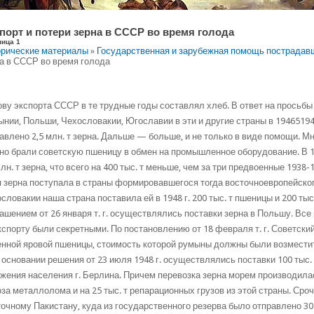
порт и потери зерна в СССР во время голода
ница 1
рические материалы
»
Государственная и зарубежная помощь пострадав
а в СССР во время голода
ву экспорта СССР в те трудные годы составлял хлеб. В ответ на просьбы
нии, Польши, Чехословакии, Югославии в эти и другие страны в 19465194
авлено 2,5 млн. т зерна. Дальше — больше, и не только в виде помощи. М
но брали советскую пшеницу в обмен на промышленное оборудование. В 1
млн. т зерна, что всего на 400 тыс. т меньше, чем за три предвоенные 1938
 зерна поступала в страны формировавшегося тогда восточноевропейског
словакии наша страна поставила ей в 1948 г. 200 тыс. т пшеницы и 200 тыс
ашением от 26 января т. г. осуществлялись поставки зерна в Польшу. В
кспорту были секретными. По постановлению от 18 февраля т. г. Советски
нной яровой пшеницы, стоимость которой румыны должны были возместить
а основании решения от 23 июля 1948 г. осуществлялись поставки 100 тыс
жения населения г. Берлина. Причем перевозка зерна морем производилас
за металлолома и на 25 тыс. т репарационных грузов из этой страны. Ср
очному Пакистану, куда из государственного резерва было отправлено 30 