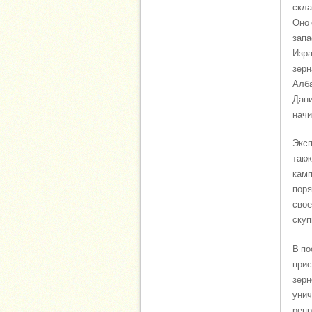
скла
Оно 
запа
Изра
зерн
Алба
Дани
начи
Эксп
такж
камп
поря
свое
скуп
В по
прис
зерн
унич
репр