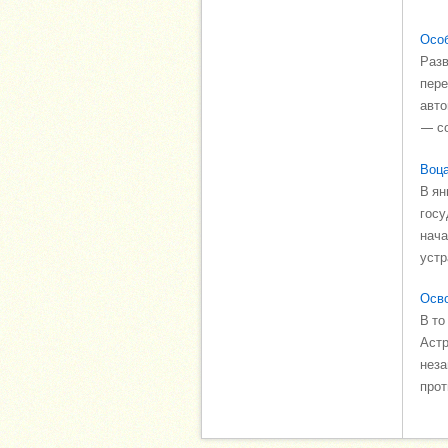
Особ
Разв
пере
авто
— со
Воц
В ян
госу
нача
устр
Осво
В то
Астр
неза
прот