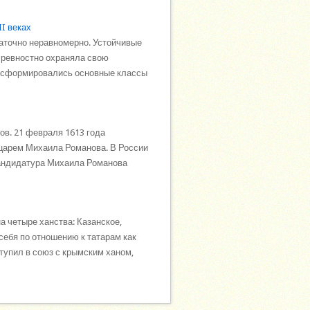
I веках
аточно неравномерно. Устойчивые
я ревностно охраняла свою
и сформировались основные классы
ов. 21 февраля 1613 года
 царем Михаила Романова. В России
Кандидатура Михаила Романова
а четыре ханства: Казанское,
себя по отношению к татарам как
ступил в союз с крымским ханом,