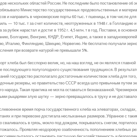
дов нескольких областей России. Не последним было постановление об экс
обязывало Министерство государственных продовольственных и материа
сов и направить в черноморские порты 60 тыс. т пшеницы, в том числе для
иль — 10 тыс. т за счет количеств, неотгруженных в 1948 г. в Голланди
а за рубеж нарастал и достиг в 1952 г. 4,5 млн. т в год. Поставки, в осно
нию, Болгарию, Венгрию, КНДР, Египет, Индию, а также в западноевропей
ю, Италию, Финляндию, Швецию, Норвегию. Не бесплатно получали зерно 
сления при возврате натурой не превышали 5%.
орт хлеба был бесспорно велик, но, на наш взгляд, не он являлся главной 
е последующего полуголодного существования трудящихся. В результат
аний государство располагало достаточным количеством хлеба для того,
дочные резервы, но правительство СССР всегда шло привычным путем эко
го народа. Такая практика не могла оставаться безнаказанной. Чрезмерно
ыми рыцарями злую шутку — зерно превращалось в труху и не доставало
слевоенное время порча государственного хлеба на элеваторах, складах
танях и при перевозке достигала неслыханных размеров. Убранное с таки
о сваливалось в грязь, мокло под дождем, покрывалось снегом, портилос
тожалось. Проявляя нездоровую озабоченность пополнением хлебных рез
ессиями пыталось остановить растущую бесхозяйственность и безразлич