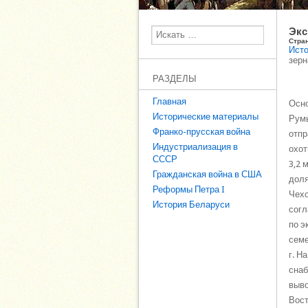
Экс
Поиск
Стра
Исто
зерн
РАЗДЕЛЫ
Главная
Осно
Исторические материалы
Румы
Франко-прусская война
отпр
Индустриализация в
охот
СССР
3,2 
Гражданская война в США
доля
Реформы Петра I
Чехо
История Беларуси
согл
по э
семе
г. Н
снаб
выво
Вост