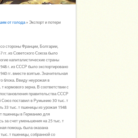
шим от голода
» Экспорт и потери
 со стороны Франции, Болгарии,
7 гг. из Советского Союза было
ногие капиталистические страны
948 г. из СССР было экспортировано
-1940 гг. вместе взятые. Значительная
о блока. Ввиду неурожая в
. т кормового зерна. В соответствии с
се постановления правительства СССР
й Союз поставил в Румынию 30 тыс. т
 33 тыс. т пшеницы из урожая 1948
. т пшеницы в Германию для
ь за счет уменьшения на 25 тыс. т
очная помощь была оказана
тыс. т пшеницы, собранной со