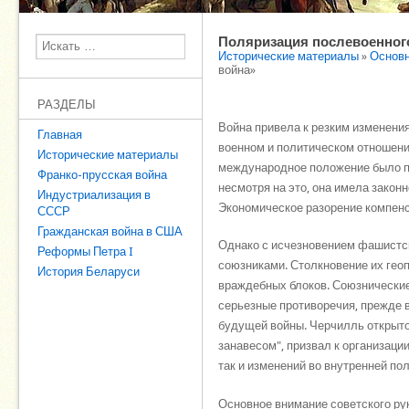
Поляризация послевоенног
Поиск
Исторические материалы
»
Основн
война»
РАЗДЕЛЫ
Война привела к резким изменения
Главная
военном и политическом отношени
Исторические материалы
международное положение было па
Франко-прусская война
несмотря на это, она имела закон
Индустриализация в
Экономическое разорение компен
СССР
Гражданская война в США
Однако с исчезновением фашистс
Реформы Петра I
союзниками. Столкновение их геоп
История Беларуси
враждебных блоков. Союзнические 
серьезные противоречия, прежде в
будущей войны. Черчилль открыто
занавесом", призвал к организаци
так и изменений во внутренней пол
Основное внимание советского ру