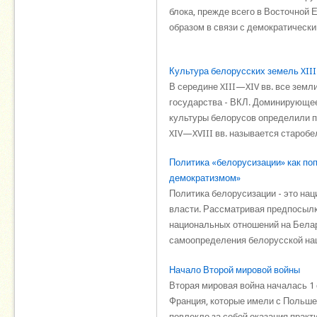
блока, прежде всего в Восточной Е
образом в связи с демократическ
Культура белорусских земель XIII
В середине XIII—XIV вв. все зем
государства - ВКЛ. Доминирующее
культуры белорусов определили п
XIV—XVIII вв. называется старобел
Политика «белорусизации» как по
демократизмом»
Политика белорусизации - это наци
власти. Рассматривая предпосылк
национальных отношений на Белару
самоопределения белорусской нац 
Начало Второй мировой войны
Вторая мировая война началась 1 с
Франция, которые имели с Польшей
повлекло за собой оказания прак