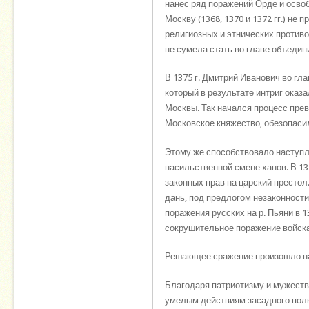
нанес ряд поражений Орде и освоб
Москву (1368, 1370 и 1372 гг.) не
религиозных и этнических против
не сумела стать во главе объедин
В 1375 г. Дмитрий Иванович во гл
который в результате интриг оказа
Москвы. Так начался процесс пре
Московское княжество, обезопасил
Этому же способствовало наступле
насильственной смене ханов. В 13
законных прав на царский престо
дань, под предлогом незаконност
поражения русских на р. Пьяни в 1
сокрушительное поражение войска
Решающее сражение произошло на 
Благодаря патриотизму и мужеств
умелым действиям засадного пол