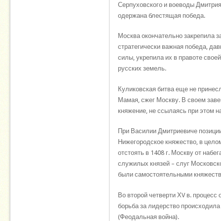
Серпуховского и воеводы Дмитри
одержана блестящая победа.
Москва окончательно закрепила за
стратегически важная победа, да
силы, укрепила их в правоте свое
русских земель.
Куликовская битва еще не принесл
Мамая, сжег Москву. В своем зав
княжение, не ссылаясь при этом н
При Василии Дмитриевиче позиции
Нижегородское княжество, в целом
отстоять в 1408 г. Москву от наб
служилых князей – слуг Московско
были самостоятельными княжеств
Во второй четверти ХV в. процесс
борьба за лидерство происходила
(Феодальная война).