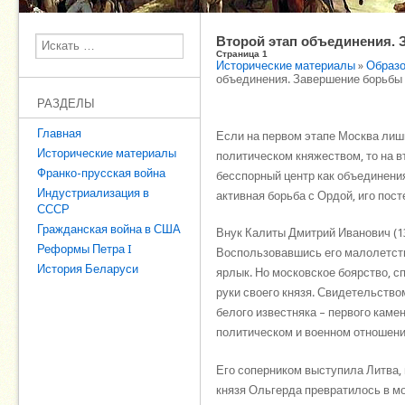
Второй этап объединения. 
Поиск
Страница 1
Исторические материалы
»
Образо
объединения. Завершение борьбы
РАЗДЕЛЫ
Главная
Если на первом этапе Москва лиш
Исторические материалы
политическом княжеством, то на вт
Франко-прусская война
бесспорный центр как объединения
Индустриализация в
активная борьба с Ордой, иго пос
СССР
Гражданская война в США
Внук Калиты Дмитрий Иванович (135
Реформы Петра I
Воспользовавшись его малолетств
История Беларуси
ярлык. Но московское боярство, с
руки своего князя. Свидетельство
белого известняка – первого каме
политическом и военном отношени
Его соперником выступила Литва,
князя Ольгерда превратилось в м