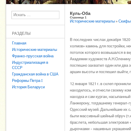
Куль-Оба
Поиск
Страница 1
Исторические материалы
»
Скифы
РАЗДЕЛЫ
В последних числах декабря 1820 
Главная
холмов» камень для постройки, н
Исторические материалы
потолок которого возвышался в ви
Франко-прусская война
Академии художеств А.Н.Оленину,
Индустриализация в
поспешно захватил один или два з
СССР
аршин высоты и поспешил выйти,
Гражданская война в США
Реформы Петра I
12 января 1821 г. в склеп проникл
История Беларуси
находилось, и отнесли своему ком
находка и сам курган, насыпанный
Ланжерону, тогдашнему генерал-гу
Одесский музей. Дальнейшие их с
были массивный шейный обруч (т.н
браслета, небольшая электровая «
дырочками – нашивных украшений 