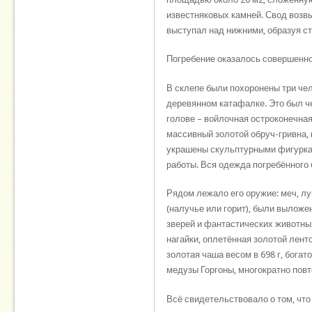
известняковых камней. Свод возв
выступал над нижними, образуя ст
Погребение оказалось совершенно 
В склепе были похоронены три че
деревянном катафалке. Это был че
голове – войлочная остроконечна
массивный золотой обруч-гривна, 
украшены скульптурными фигуркам
работы. Вся одежда погребённого
Рядом лежало его оружие: меч, лу
(налучье или горит), были вылож
зверей и фантастических животных
нагайки, оплетённая золотой лент
золотая чаша весом в 698 г, бог
медузы Горгоны, многократно по
Всё свидетельствовало о том, чт