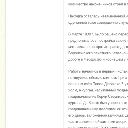
количество наконечников стрел и 
Находка осталась незамеченной и
сделанной тоже совершенно случа
В марте 1830 г. было решено пере
предполагалось постройки за счё
максимально сократить расходы п
Воронежского пехотного батальона
дороге в Феодосию и носившем у 
Работы начались в первых числах
потянулись обозы с камнем. При э
соляных озёр Павел Дюбрюкс. Чут
холм, а курган, насыпанный людь
градоначальник Керчи Стемпковск
кургана: Дюбрюкс был уверен, что 
градоначальнику доложили об откр
его дверь, заложенная камнями. Е
части заложенной камнями двери,
площадью около 20 м2, сложенную