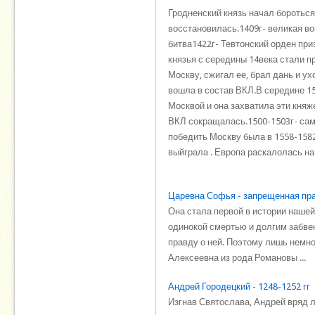
Гродненский князь начал бороться
восстановилась.1409г- великая во
битва1422г- Тевтонский орден при
князья с середины 14века стали п
Москву, сжигал ее, брал дань и ух
вошла в состав ВКЛ.В середине 15
Москвой и она захватила эти княж
ВКЛ сокращалась.1500-1503г- сам
победить Москву была в 1558-1582
выйграла . Европа раскалолась на 
Царевна Софья - запрещенная пр
Она стала первой в истории нашей
одинокой смертью и долгим забве
правду о ней. Поэтому лишь немно
Алексеевна из рода Романовы ...
Андрей Городецкий - 1248-1252 гг
Изгнав Святослава, Андрей вряд л