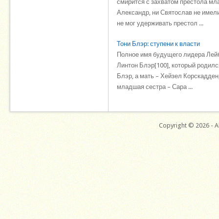
смирится с захватом престола мла
Александр, ни Святослав не имели
не мог удерживать престол ...
Тони Блэр: ступени к власти
Полное имя будущего лидера Лейб
Линтон Блэр[100], который родился
Блэр, а мать – Хейзел Корскадден
младшая сестра – Сара ...
Copyright © 2026 - Al