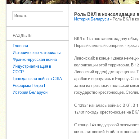
Роль ВКЛ в консолидации 
Поиск
История Беларуси
» Роль ВКЛ в к
РАЗДЕЛЫ
ВКЛ с 14в поставило задачу объед
Первый сильный соперник – кресто
Главная
Исторические материалы
Ливонский: в конце 12века немецк
Франко-прусская война
колонизации этой территории. В 12
Индустриализация в
СССР
Ливонский орден) для крещения. Т
Гражданская война в США
арабов и вернулись в Европу. Снач
Реформы Петра I
затем их пригласил польский княз
История Беларуси
государство крестоносцев. Столи
С 1283г началась война с ВКЛ. В 
1240г походы крестоносцев на ВК
С конца 14в под угрозой оказывае
князь литовский Ягайло становитс