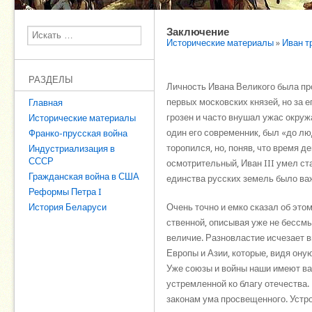
Заключение
Поиск
Исторические материалы
»
Иван т
РАЗДЕЛЫ
Личность Ивана Великого была про
первых московских князей, но за 
Главная
грозен и часто внушал ужас окруж
Исторические материалы
один его современник, был «до люд
Франко-прусская война
торопился, но, поняв, что время 
Индустриализация в
СССР
осмотрительный, Иван III умел ст
Гражданская война в США
единства русских земель было в
Реформы Петра I
История Беларуси
Очень точно и емко сказал об это
ственной, описывая уже не бессм
вели­чие. Разновластие исчезает 
Европы и Азии, кото­рые, видя он
Уже союзы и войны наши имеют ва
устремленной ко благу отечества.
законам ума просве­щенного. Устр