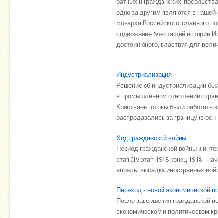
ратных и гражданских; посольств
одно за другим являются в нашей 
монарха Российского, славного по
содержание блестящей истории Иоа
достоин оного, властвуя для вели
Индустриализация
Решение об индустриализации был
в промышленном отношении страно
Крестьяне готовы были работать 
распродавались за границу (в осн .
Ход гражданской войны.
Период гражданской войны и интерв
этап IIV этап 1918 конец 1918 - н
апрель: высадка иностранных войс
Переход к новой экономической по
После завершения гражданской во
экономическом и политическом кр