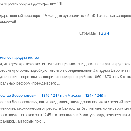
а и против социал-демократии»[11].
дарственный переворот 19 мая для руководителей БКП оказался соверш
енностей.
Страницы:
1
2
3
4
льное народничество
м, что демократическая интеллигенция может и должна сыграть в русской
рессивную роль, подобную той, что в средневековой Западной Европе вы
днические теоретики заговорили примерно с рубежа 1860-1870-х гг. К эт
ральных реформ (прежде всего ...
ослав Всеволодович – 1246-1247 гг. и Михаил – 1247-1248 гг
ослав Всеволодович, как и ожидалось, наследовал великокняжеский прес
чения великокняжеского престола Святослав был изгнан, но не своим м
рого после того, как он в 1245 г. отправился в Золотую орду, неизвестна)
сандром, а вторым по с ...