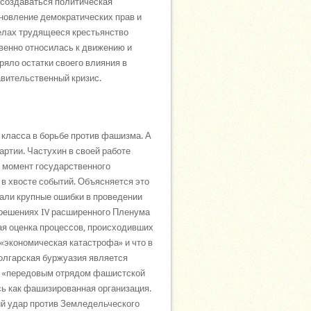
а создаваться политическая
ановление демократических прав и
елах трудящееся крестьянство
твенно относилась к движению и
ряло остатки своего влияния в
равительственный кризис.
 класса в борьбе против фашизма. А
артии. Частухин в своей работе
 в момент государственного
в хвосте событий. Объясняется это
кали крупные ошибки в проведении
 решениях IV расширенного Пленума
ая оценка процессов, происходивших
 «экономическая катастрофа» и что в
болгарская буржуазия является
ми «передовым отрядом фашистской
ь как фашизированная организация.
ий удар против Земледельческого