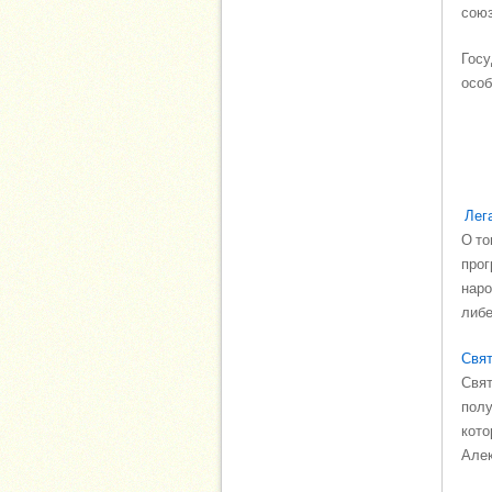
союз
Госу
особ
Лега
О то
прог
наро
либе
Свят
Свят
полу
кото
Алек