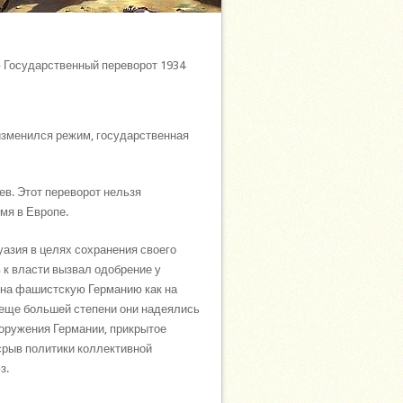
 Государственный переворот 1934
 изменился режим, государственная
ев. Этот переворот нельзя
мя в Европе.
уазия в целях сохранения своего
 к власти вызвал одобрение у
 на фашистскую Германию как на
 еще большей степени они надеялись
оружения Германии, прикрытое
срыв политики коллективной
з.