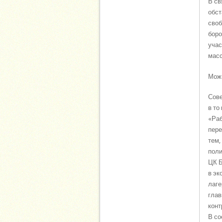
В св
обст
своб
боро
учас
масс
Можн
Сове
в то
«Раб
пере
тем,
поли
ЦК Б
в эк
лаге
глав
конт
В со