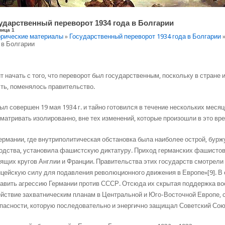
ударственный переворот 1934 года в Болгарии
ница 1
рические материалы
»
Государственный переворот 1934 года в Болгарии
»
 в Болгарии
т начать с того, что переворот был государственным, поскольку в стране
ть, поменялось правительство.
ыл совершен 19 мая 1934 г. и тайно готовился в течение нескольких месяц
матривать изолированно, вне тех изменений, которые произошли в это вре
ермании, где внутриполитическая обстановка была наиболее острой, бурж
одства, установила фашистскую диктатуру. Приход германских фашистов
ящих кругов Англии и Франции. Правительства этих государств смотрели
цейскую силу для подавления революционного движения в Европе»[9]. В
авить агрессию Германии против СССР. Отсюда их скрытая поддержка во
йствие захватническим планам в Центральной и Юго-Восточной Европе, 
пасности, которую последовательно и энергично защищал Советский Сою