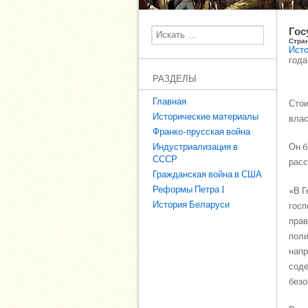
Гос
Поиск
Стра
Исто
года
РАЗДЕЛЫ
Главная
Стои
Исторические материалы
влас
Франко-прусская война
Индустриализация в
Он б
СССР
расс
Гражданская война в США
Реформы Петра I
«В Г
История Беларуси
госп
прав
поли
напр
соде
безо