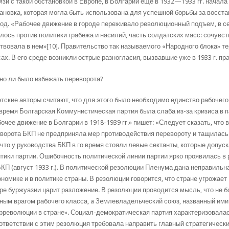
язи с такой обстановкой в Европе, в Болгарии еще в 1932—1933 гг. начал
ановка, которая могла быть использована для успешной борьбы за восст
од. «Рабочее движение в городе переживало революционный подъем, в с
лось против политики грабежа и насилий, часть солдатских масс: сочувс
твовала в нем»[10]. Правительство так называемого «Народного блока» те
ах. В его среде возникли острые разногласия, вызвавшие уже в 1933 г. п
о ли было избежать переворота?
тские авторы считают, что для этого было необходимо единство рабочего
 время Болгарская Коммунистическая партия была слаба из-за кризиса в п
очее движение в Болгарии в 1918-1939 гг.» пишет: «Следует сказать, что
ворота БКП не предприняла мер противодействия перевороту и тащилась 
 что у руководства БКП в го время стояли левые сектанты, которые допус
тики партии. Ошибочность политической линии партии ярко проявилась в
КП (август 1933 г.). В политической резолюции Пленума дана неправильн
ономике и в политике страны. В резолюции говорится, что стране угрожает
ре буржуазии царит разложение. В резолюции проводится мысль, что не 
ным врагом рабочего класса, a Зeмлевладельческий союз, названный и
рреволюции в стране». Социал-демократическая партия характеризовалас
ответствии с этим резолюция требовала направить главный стратегическ