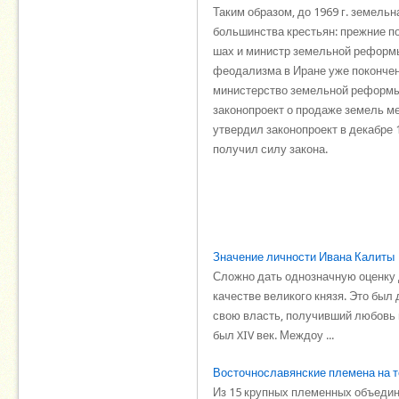
Таким образом, до 1969 г. земел
большинства крестьян: прежние п
шах и министр земельной реформы 
феодализма в Иране уже покончено
министерство земельной реформы 
законопроект о продаже земель м
утвердил законопроект в декабре 1
получил силу закона.
Значение личности Ивана Калиты
Сложно дать однозначную оценку д
качестве великого князя. Это бы
свою власть, получивший любовь н
был XIV век. Междоу ...
Восточнославянские племена на т
Из 15 крупных племенных объедине