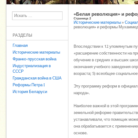
«Белая революция» и рефо
Поиск
Страница 2
Исторические материалы
»
Социал
революция» и реформы Мухаммед
РАЗДЕЛЫ
Главная
Впоследствии к 12 упомянутым пун
Исторические материалы
«расширение собственности на про
Франко-прусская война
обучение в средних и высших шко
Индустриализация в
окончания учебного заведения опр
СССР
возраста; 5) всеобщее социальное
Гражданская война в США
Реформы Петра I
Эту программу реформ в официал
История Беларуси
народа».
Наиболее важной в этой программе
земельной реформе правительство 
устанавливали, что помещик может
она обрабатывается с применением
основе.