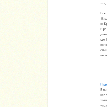
— с 
Вско
18 р
от К
В ре
длит
(до 
верх
слиш
пере
Паде
В св
целя
хозя
упра