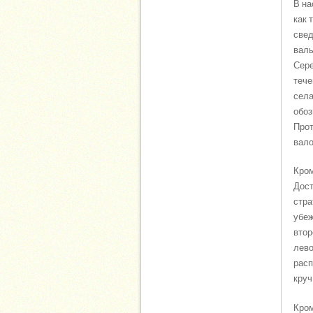
В на
как 
свед
валы
Сере
тече
села
обоз
Прот
вало
Кром
Дост
стра
убеж
втор
лево
расп
круч
Кром