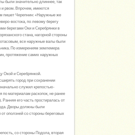
лы были значительно длиннее, так
м и рвом. Впрочем, имеются
том пишет Черепнин: «Наружные же
еверо-востока, по левому берегу
ыми берегами Оки и Серебрянки в
орязанского стана, нагорной стороны
Протасовым, все наружные валы были
ника. По измерениям землемера
ин, протяжение самих наружных
у Окой и Серебрянкой.
сширять город при сохранении
воначально служил крепостью-
я по материалам раскопок, не ранее
. Ранняя его часть простиралась от
рода. Дворы должны были
и от оползней со стороны береговых
епость, со стороны Подола, вторая