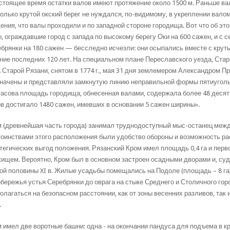
стоящее время остатки валов имеют протяжение около 1500 м. Раньше ва
только крутой окский берег не нуждался, по-видимому, в укреплении вало
ения, что валы проходили и по западной стороне городища. Вот что об э
, ограждавшие город с запада по высокому берегу Оки на 600 сажен, и с с
брянки на 180 сажен — бесследно исчезли: они осыпались вместе с крут
ние последних 120 лет. На специальном плане Переславского уезда, Стар
 Старой Рязани, снятом в 1774 г., мая 31 дня землемером Александром 
начены и представляли замкнутую линию неправильной формы пятиуголь
асова площадь городища, обнесенная валами, содержала более 48 десят
в достигало 1480 сажен, имевших в основании 5 сажен ширины».
 (древнейшая часть города) занимал труднодоступный мыс-останец межд
оинствами этого расположения были удобство обороны и возможность ра
тегических выгод положения. Рязанский Кром имел площадь 0,4 га и пер
ищем. Вероятно, Кром был в основном застроен осадными дворами и, суд
ой половины XI в. Жилые усадьбы помещались на Подоле (площадь – 8 га)
бережья устья Серебрянки до оврага на стыке Среднего и Столичного го
олагаться на безопасном расстоянии, как от зоны весенних разливов, так 
.
 имел две воротные башни: одна - на окончании пандуса для подъема в кр