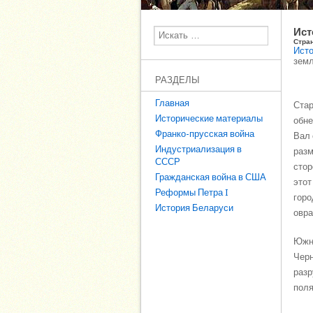
Ист
Поиск
Стра
Исто
земл
РАЗДЕЛЫ
Главная
Стар
Исторические материалы
обне
Франко-прусская война
Вал 
Индустриализация в
разм
СССР
стор
Гражданская война в США
этот
Реформы Петра I
горо
История Беларуси
овра
Южна
Черн
разр
поля