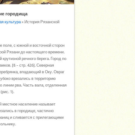
ние городища
ная культура
» История Рязанской
 поле, с южной и восточной сторон
рой Рязани до настоящего времени.
 крутизной речного берега. Город по
ов. [8 – стр. 426]. Северная
Серебрянка, впадающий в Оку. Овраг
лубоко врезались в территорию
о линии рва. Часть вала, отделенная
рис. 1).
й местное население называет
езались в городище, частично
границ и сливается с прилегающими
гольнику.