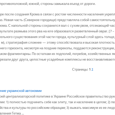
противоположной, южной, стороны замыкала въезд от дороги.
ре после создания Крома в связи с ростом численности населения укрепл
аз. Новая часть (Северное городище) представляла собой самостоятельн
рома. С напольной стороны сохранился вал с сухим рвом, отсекающий час
зультате размыва этого рва на юге образовался разветвленный овраг. [7 – 
ельного существования этой части города, культурный слой здесь толще
1 м), стратиграфия сложнее — этому способствовала и высокая плотность
него горизонта, несмотря на поздние перекопы, поддаются реконструкции,
ком фрагментарны. По остаткам их подполий, погребов, хозяйственных я
резали друг друга, целостные усадебные комплексы не восстанавливаются. 
Страницы:
1
2
ние украинской автономии
оей централизаторской политике в Украине Российское правительство р
ми: 1) полностью подчинить себе как элиту, так и население в целом; 2) 
йства и культуры по российским образцам; 3) выжать максимум из ее люд
вления Гетма ...