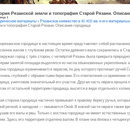
ория Рязанской земли и топография Старой Рязани. Описа
ница 1
рические материалы
»
Рязанское княжество в XI-XIII вв. и его материаль
и и топография Старой Рязани. Описание городища
орязанское городище в настоящее время представляет собой распаханное
сенное валом с глубоким рвом. Остатки древнего вала сохранились в Ста
окружал город с трёх сторон, с четвёртой Рязань была прикрыта природной
ерам занятой площади выделялся из числа обыкновенных укреплённых замк
она городища ограничивается оврагом, по дну которого протекает ручей 
 очень глубокий с обрывистыми берегами. Его ответвления со временем г
дища, уничтожив значительный его участок. Другая часть оврага прошла п
гом от остальной территории городища, высится в виде отдельного холма (
я сторона городища частично примыкает к правому берегу ручья, которы
ой речкой, а западная — омывается Окой. В южной части овраги также вр
ушив его валы и рвы. Только с востока городище не имеет естественных 
ми. Здесь его территория отделена валом. В плане она близка к четыреху