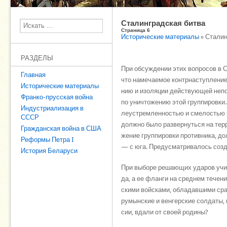
Сталинградская битва
Поиск
Страница 6
Исторические материалы
» Сталин
РАЗДЕЛЫ
При об­су­ж­де­нии этих во­про­сов в Ст
Главная
что на­ме­чае­мое контр­на­сту­п­ле­ни
Исторические материалы
нию и изо­ля­ции дей­ст­вую­щей не­по
Франко-прусская война
по унич­то­же­нию этой груп­пи­ров­ки.
Индустриализация в
ле­уст­рем­лен­но­стью и сме­ло­стью з
СССР
долж­но бы­ло раз­вер­нуть­ся на тер­
Гражданская война в США
же­ние груп­пи­ров­ки про­тив­ни­ка, 
Реформы Петра I
— с юга. Пре­ду­смат­ри­ва­лось соз­д
История Беларуси
При вы­бо­ре ре­шаю­щих уда­ров учи­ты
да, а ее флан­ги на сред­нем те­че­ни
ски­ми вой­ска­ми, об­ла­дав­ши­ми сра
ру­мын­ские и вен­гер­ские солдаты, и
сии, вда­ли от сво­ей ро­ди­ны?