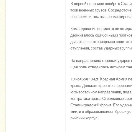
В пер­вой по­ло­ви­не но­яб­ря к Ста­л
то­ки во­ен­ных гру­зов. Со­сре­до­то­
ное вре­мя и тща­тель­но маскирова
Ко­ман­до­ва­ние вер­мах­та не ожи­да
дер­жи­ва­лось оши­боч­ны­ми про­гно­з
ды­вать­ся о го­то­вя­щем­ся со­вет­ск
сту­п­ле­ния, со­став удар­ных груп­пи
На на­прав­ле­ни­ях глав­ных уда­ров 
щая роль от­во­ди­лась че­ты­рем тан­
19 но­яб­ря 1942г. Крас­ная Ар­мия п
кры­ла Дон­ско­го фрон­тов про­рва­ли
юго-восточном на­прав­ле­нии, под­ви
контр­ата­ки вра­га. Стрел­ко­вые соед
Ста­лин­град­ский фронт. Его удар­ные
мии, и в об­ра­зо­вав­шие­ся бре­ши у
рий­ский кор­пус.