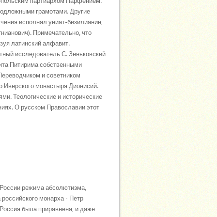
опольским партиархом Парфением.
подложными грамотами. Другие
учения исполнял униат-бизилианин,
нианович). Примечательно, что
ьзуя латинский алфавит.
тный исследователь С. Зеньковский
лита Питирима собственными
Переводчиком и советником
о Иверского монастыря Дионисий.
ми. Теологические и исторические
ниях. О русском Православии этот
 России режима абсолютизма,
а российского монарха - Петр
 Россия была приравнена, и даже