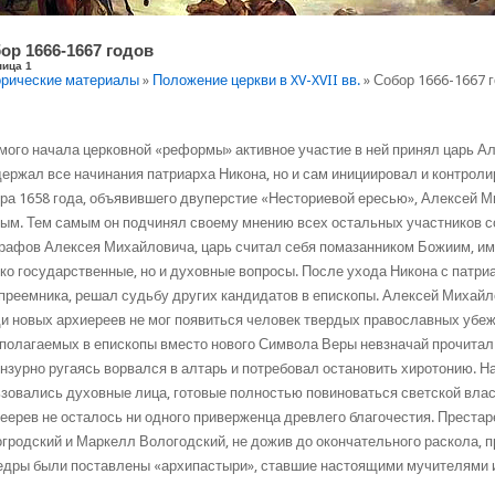
ор 1666-1667 годов
ница 1
рические материалы
»
Положение церкви в XV-XVII вв.
» Собор 1666-1667 
мого начала церковной «реформы» активное участие в ней принял царь А
ержал все начинания патриарха Никона, но и сам инициировал и контролир
ра 1658 года, объявившего двуперстие «Несториевой ересью», Алексей М
ым. Тем самым он подчинял своему мнению всех остальных участников 
рафов Алексея Михайловича, царь считал себя помазанником Божиим, им
ко государственные, но и духовные вопросы. После ухода Никона с патр
преемника, решал судьбу других кандидатов в епископы. Алексей Михай
и новых архиереев не мог появиться человек твердых православных убеж
полагаемых в епископы вместо нового Символа Веры невзначай прочитал
нзурно ругаясь ворвался в алтарь и потребовал остановить хиротонию. 
зовались духовные лица, готовые полностью повиноваться светской влас
еерев не осталось ни одного приверженца древлего благочестия. Прест
гродский и Маркелл Вологодский, не дожив до окончательного раскола, пр
дры были поставлены «архипастыри», ставшие настоящими мучителями и