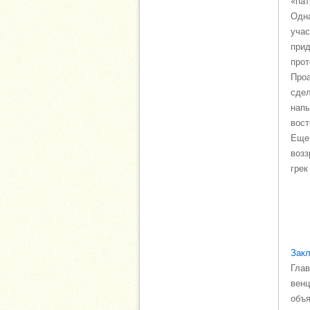
«пат
Одна
учас
прид
прот
Проа
сдел
напы
вост
Еще 
возз
грек
Закл
Глав
венц
объя