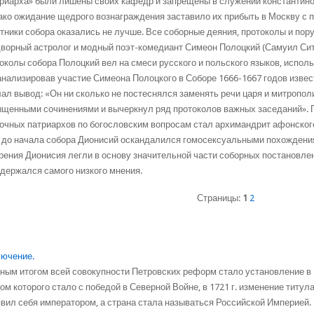
риарха» были лишены своих кафедр и запрещены в служении константин
ко ожидание щедрого вознаграждения заставило их прибыть в Москву с 
тники собора оказались не лучше. Все соборные деяния, протоколы и пор
ворный астролог и модный поэт-комедиант Симеон Полоцкий (Самуил Сит
околы собора Полоцкий вел на смеси русского и польского языков, испол
нализировав участие Симеона Полоцкого в Соборе 1666-1667 годов извес
ал вывод: «Он ни сколько не постеснялся заменять речи царя и митропо
щенными сочинениями и вычеркнул ряд протоколов важных заседаний». 
очных патриархов по богословским вопросам стал архимандрит афонског
до начала собора Дионисий оскандалился гомосексуальными похождения
рения Дионисия легли в основу значительной части соборных постановле
 держался самого низкого мнения.
Страницы:
1
2
ючение.
ным итогом всей совокупности Петровских реформ стало установ­ление в
ом которого стало с победой в Северной Войне, в 1721 г. изменение титул
вил себя императо­ром, а страна стала называться Российской Империей.