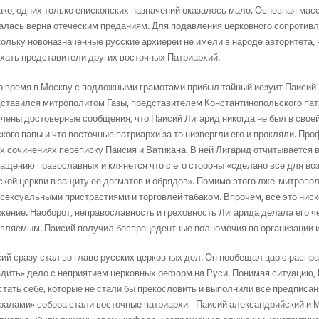
ко, одних только епископских назначений оказалось мало. Основная мас
алась верна отеческим преданиям. Для подавления церковного сопротивл
ольку новоназначенные русские архиереи не имели в народе авторитета,
хать представители других восточных Патриархий.
о время в Москву с подложными грамотами прибыл тайный иезуит Паисий 
ставился митрополитом Газы, представителем Константинопольского пат
чены достоверные сообщения, что Паисий Лигарид никогда не был в своей
кого папы и что восточные патриархи за то низвергли его и прокляли. Пр
х сочинениях переписку Паисия и Ватикана. В ней Лигарид отчитывается 
ащению православных и клянется что с его стороны «сделано все для во
кой церкви в защиту ее догматов и обрядов». Помимо этого лже-митропо
сексуальными пристрастиями и торговлей табаком. Впрочем, все это ниск
жение. Наоборот, неправославность и греховность Лигарида делала его 
вляемым. Паисий получил беспрецедентные полномочия по организации и
ий сразу стал во главе русских церковных дел. Он пообещал царю распра
дить» дело с неприятием церковных реформ на Руси. Понимая ситуацию, 
стать себе, которые не стали бы прекословить и выполнили все предпис
ралами» собора стали восточные патриархи - Паисий александрийский и М