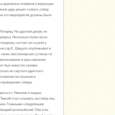
са церковных клириков и верующих
ения царь решил созвать собор.
 на это мероприятие должны были
Лигарид. На царском дворе, он
риарха. Несколько позже были
 епархии, состоит на службе у
офессор Е. Шмурло опубликовал в
в своих миссионерских успехах по
звеличивания и прославления
лит был известен своими
олько не смутило царя и его
человеком послушным и
 проведению собора.
виться с Никоном и заодно
Паисий стал созывать на собор лиц
анное. Главными «свадебными
акарий антиохийский. Оба этих