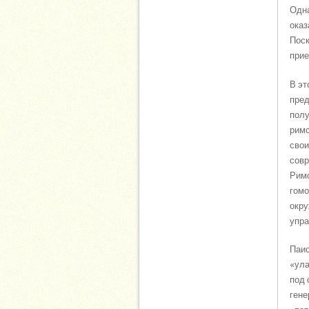
Одна
оказ
Поск
прие
В эт
пред
полу
римс
свои
совр
Римс
гомо
окру
упра
Паис
«ула
под 
гене