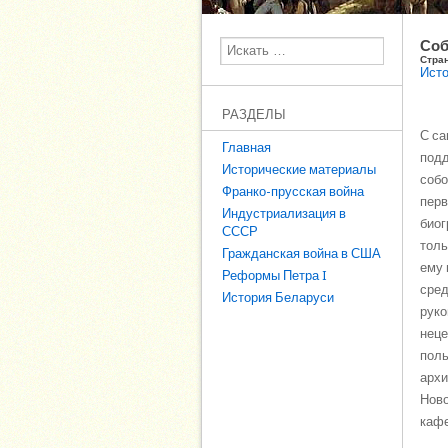
Соб
Поиск
Стра
Исто
РАЗДЕЛЫ
С са
Главная
подд
Исторические материалы
собо
Франко-прусская война
перв
Индустриализация в
биог
СССР
толь
Гражданская война в США
ему 
Реформы Петра I
сред
История Беларуси
руко
неце
поль
архи
Ново
кафе