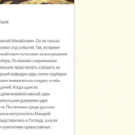
годов
лексей Михайлович. Он не только
овал ход событий. Так, во время
ихайлович голосовал за все решения
собора. По мнению современных
еющим право вязать и решить не
иаршей кафедры царь лично подбирал
лович внимательно следил, чтобы
дений. Когда один из
 древнеправославный, царь
Наибольшим доверием царя
ти. Постепенно среди русских
арелые митрополиты Макарий
едставились к Господу, а на их
 гонителями православных.