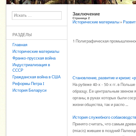
Заключение
Поиск
Страница 2
Исторические материалы
»
Развит
РАЗДЕЛЫ
1 Полиграфическая промышленность
Главная
Исторические материалы
Франко-прусская война
Индустриализация в
СССР
Гражданская война в США
Становление, развитие и кризис 
Реформы Петра I
На рубеже 40-х - 50-х гг. в Поль
История Беларуси
образцу. Ее центральным звеном 
органы, в руках которых были со
жизни общества, так и распо ...
История служебного собаководств
Принято считать, что самым древ
(miacis) жившее в поздний Палеоц