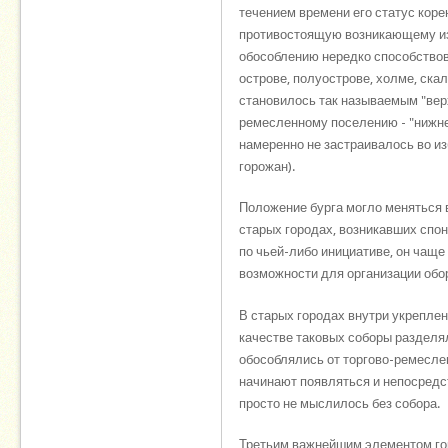
течением времени его статус коре
противостоящую возникающему из 
обособлению нередко способствов
острове, полуострове, холме, скал
становилось так называемым "вер
ремесленному поселению - "нижне
намеренно не застраивалось во и
горожан).
Положение бурга могло меняться в
старых городах, возникавших спонт
по чьей-либо инициативе, он чащ
возможности для организации обо
В старых городах внутри укреплен
качестве таковых соборы разделя
обособлялись от торгово-ремесле
начинают появляться и непосредст
просто не мыслилось без собора.
Третьим важнейшим элементом гор