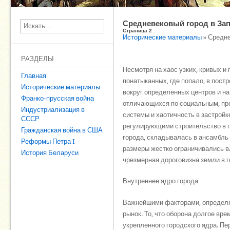
Средневековый город в За
Поиск
Страница 2
Исторические материалы
» Средне
РАЗДЕЛЫ
Несмотря на хаос узких, кривых и
Главная
понатыканных, где попало, в пост
Исторические материалы
вокруг определенных центров и н
Франко-прусская война
отличающихся по социальным, пр
Индустриализация в
системы и хаотичность в застрой
СССР
регулирующими строительство в г
Гражданская война в США
города, складывалась в ансамбль
Реформы Петра I
размеры жестко ограничивались в
История Беларуси
чрезмерная дороговизна земли в г
Внутреннее ядро города
Важнейшими факторами, определяющ
рынок. То, что оборона долгое вр
укрепленного городского ядра. Пе