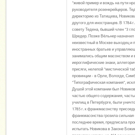
"живой пример и вождь на пути нр
руководителя розенкрейцеров. Те
директорию из Татищева, Новикова 
другого для иностранцев. В 1784 
совету Тедена, бывший член "3 гл
Шредер. Позже Вёльнер назначил б
неизвестный в Москве выходец и 
иностранных братьев и управляющ
занимались общим масонством и в
иероглифические знаки, аллегори
присяги, нелепой "мистической таб
провинции - в Орле, Вологде, Сим
"Типографическая компания", искл
Душой этой компании был Новиков
частью общего содержания, часть
училищ в Петербурге, были уничто
1785 г. к франкмасонству присое
франкмасонства грозила сильная 
последнее время, предписала про
испытать Новикова в Законе Божи