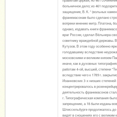
правилам церкви, но 461 сочинени
больничное дело; из 461 подозрит
защищение, В. К. " (вольных каме
франкмасонам было сделано строг
вопреки мнению митр. Платона, б
однако, издавать книги франкмасо
враг России, сделал Вёльнера св
советнику враждебной державы. В 
Кутузов. В этом году особенно я
голодавшему вследствие неурожая
московскими и великим князем Па
иначе, как в духовных типография
работам 4-ой, высшей, степени "Т
вследствие чего к 1789 г. закрыли
Иоанновских 3-х низших степеней
концентрировалось в розенкрейце
деятельность франкмасонов стала
г. Типографическая компания была
запрещению, а 18 были изданы вов
Шлиссельбурге продолжалось до 17
видят в сношениях его с великим 