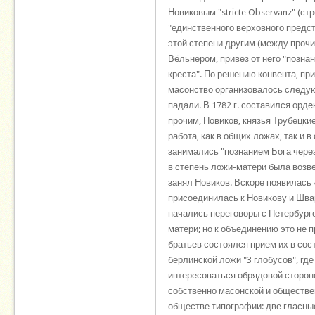
Новиковым "stricte Observanz" (ст
"единственного верховного предст
этой степени другим (между прочи
Вёльнером, привез от него "позна
креста". По решению конвента, п
масонство организовалось следую
падали. В 1782 г. составился орд
прочим, Новиков, князья Трубецки
работа, как в общих ложах, так и 
занимались "познанием Бога через
в степень ложи-матери была возвед
занял Новиков. Вскоре появилась 
присоединилась к Новикову и Швар
начались переговоры с Петербург
матери; но к объединению это не 
братьев состоялся прием их в сос
берлинской ложи "3 глобусов", гд
интересоваться обрядовой стороно
собственно масонской и обществе
обществе типографии: две гласные