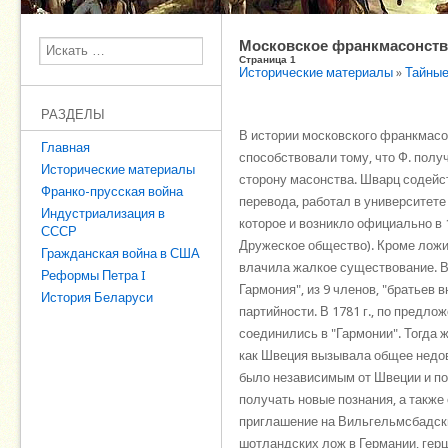
Московское франкмасонст
Поиск
Страница 1
Исторические материалы
»
Тайные
РАЗДЕЛЫ
В истории московского франкмасо
Главная
способствовали тому, что Ф. пол
Исторические материалы
сторону масонства. Шварц содейст
Франко-прусская война
перевода, работал в университете
Индустриализация в
которое и возникло официально в 
СССР
Дружеское общество). Кроме ложи 
Гражданская война в США
влачила жалкое существование. В 
Реформы Петра I
Гармония", из 9 членов, "братьев
История Беларуси
партийности. В 1781 г., по предл
соединились в "Гармонии". Тогда 
как Швеция вызывала общее недов
было независимым от Швеции и пол
получать новые познания, а также
приглашение на Вильгельмсбадски
шотландских лож в Германии, гер