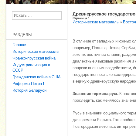
Древнерусское государство 
Поиск
Страница 1
Исторические материалы
»
Восточ
РАЗДЕЛЫ
В отличие от западных и южных сл
Главная
например, Польша, Чехия, Сербия,
Исторические материалы
землях восточных славян, разде
Франко-прусская война
диалектные языковые различия и 
Индустриализация в
вопреки внешним воздействиям, б
СССР
государственность консолидирова
Гражданская война в США
в единую древнерусскую народнос
Реформы Петра I
История Беларуси
Значение термина русь.
К настоя
проследить, как менялось значен
Русь в значении социального тер
для времени Рюрика. Так, сообще
Новгородская летопись интерпрети