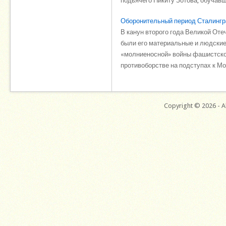
подьячего Никиту Зотова, обучавше
Оборонительный период Сталингр
В канун второго года Великой От
были его материальные и людские
«молниеносной» войны фашистско
противоборстве на подступах к Мос
Copyright © 2026 - Al