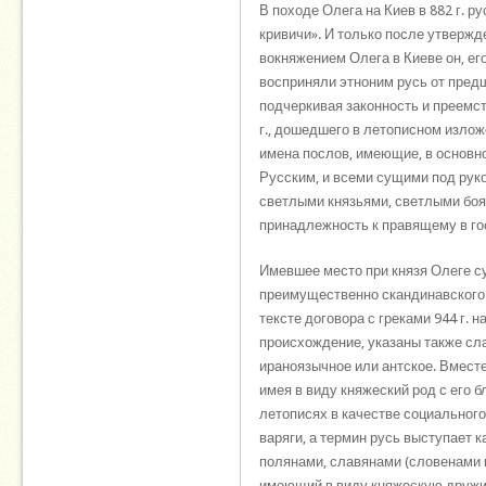
В походе Олега на Киев в 882 г. ру
кривичи». И только после утвержд
вокняжением Олега в Киеве он, ег
восприняли этноним русь от пред
подчеркивая законность и преемств
г., дошедшего в летописном изло
имена послов, имеющие, в основн
Русским, и всеми сущими под руко
светлыми князьями, светлыми бояр
принадлежность к правящему в го
Имевшее место при князя Олеге с
преимущественно скандинавского 
тексте договора с греками 944 г.
происхождение, указаны также сл
ираноязычное или антское. Вместе
имея в виду княжеский род с его 
летописях в качестве социального
варяги, а термин русь выступает к
полянами, славянами (словенами 
имеющий в виду княжескую дружин