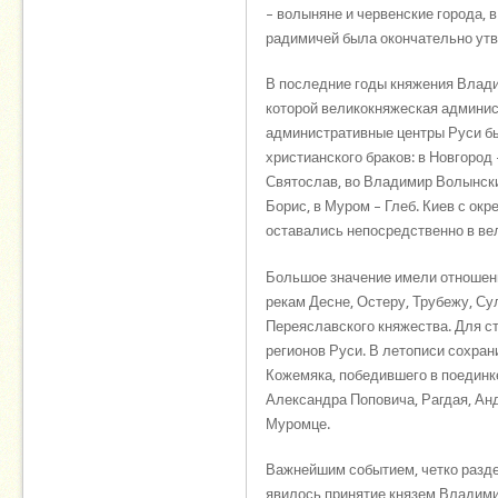
– волыняне и червенские города, в 
радимичей была окончательно утв
В последние годы княжения Влади
которой великокняжеская админис
административные центры Руси б
христианского браков: в Новгород
Святослав, во Владимир Волынский
Борис, в Муром – Глеб. Киев с окр
оставались непосредственно в ве
Большое значение имели отношен
рекам Десне, Остеру, Трубежу, С
Переяславского княжества. Для с
регионов Руси. В летописи сохра
Кожемяка, победившего в поединке
Александра Поповича, Рагдая, Ан
Муромце.
Важнейшим событием, четко разде
явилось принятие князем Владимир