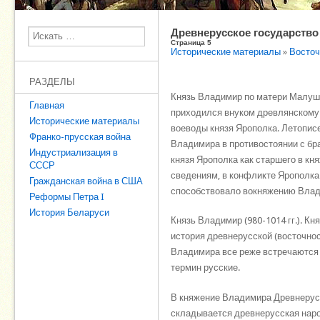
Древнерусское государство 
Поиск
Страница 5
Исторические материалы
»
Восточ
РАЗДЕЛЫ
Князь Владимир по матери Малуши
Главная
приходился внуком древлянскому 
Исторические материалы
воеводы князя Ярополка. Летопис
Франко-прусская война
Владимира в противостоянии с бр
Индустриализация в
князя Ярополка как старшего в к
СССР
сведениям, в конфликте Ярополка
Гражданская война в США
способствовало вокняжению Влад
Реформы Петра I
История Беларуси
Князь Владимир (980-1014 гг.). К
история древнерусской (восточнос
Владимира все реже встречаются
термин русские.
В княжение Владимира Древнерусск
складывается древнерусская народ