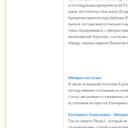
и последующее крещение всей Рус
каких обстоятельствах князь Вла
Крещение приняла еще бабушка Вл
были в составе многоэтничного н
лишь породнившись с императорам
византийский Херсонес, согласия 
обряду, вернув обратно Византии е
Империя наступает
В области внешней политики Екат
взгляд изменил отношение ко вно
статус автономии и становились 
вступления на престол Екатерины .
Екатерина I Алексеевна – Импера
После смерти Петра I , который н
группировками: старой и новой ари