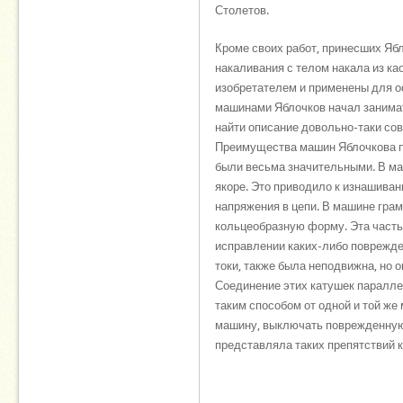
Столетов.
Кроме своих работ, принесших Яб
накаливания с телом накала из ка
изобретателем и применены для о
машинами Яблочков начал занимат
найти описание довольно-таки со
Преимущества машин Яблочкова п
были весьма значительными. В м
якоре. Это приводило к изнашива
напряжения в цепи. В машине грам
кольцеобразную форму. Эта часть
исправлении каких-либо поврежде
токи, также была неподвижна, но 
Соединение этих катушек паралл
таким способом от одной и той же
машину, выключать поврежденную 
представляла таких препятствий к