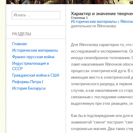
Характер и значение творч
Поиск
Страница 1
Исторические материалы
»
Яблочк
деятельности Яблочкова
РАЗДЕЛЫ
Главная
Для Яблочкова характерно то, чт
Исторические материалы
исследований и экспериментов. Он
Франко-прусская война
иногда своеобразное толкование.
Индустриализация в
ламп накаливания Яблочков обосн
СССР
процессах электрической дуги. В 
Гражданская война в США
имеющие место в электрической ду
Реформы Петра I
электрического разряда, в первом
История Беларуси
случае, а как накаливание со сго
связанным с последними химическ
выделяемую при этих реакциях, он
Как бы в подтверждение или для 
знаменитой "свечи" построил "св
хлорокисью магния. Два таких ст