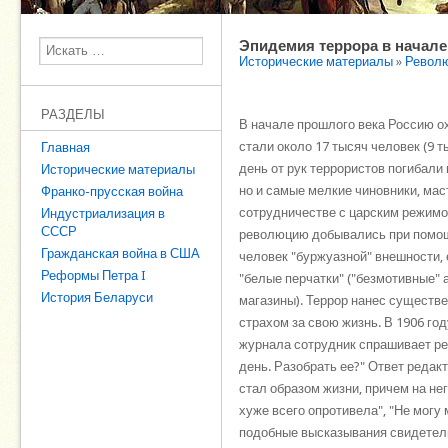
Эпидемия террора в начале 
Поиск
Исторические материалы
»
Револю
РАЗДЕЛЫ
В начале прошлого века Россию ох
стали около 17 тысяч человек (9 т
Главная
день от рук террористов погибали
Исторические материалы
но и самые мелкие чиновники, мас
Франко-прусская война
сотрудничестве с царским режимо
Индустриализация в
СССР
революцию добывались при помощи
Гражданская война в США
человек "буржуазной" внешности,
Реформы Петра I
"белые перчатки" ("безмотивные" 
История Беларуси
магазины). Террор нанес существ
страхом за свою жизнь. В 1906 го
журнала сотрудник спрашивает ред
день. Разобрать ее?" Ответ редак
стал образом жизни, причем на нег
хуже всего опротивела", "Не могу 
подобные высказывания свидетель