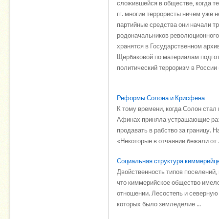
сложившейся в обществе, когда т
гг. многие террористы ничем уже 
партийные средства они начали тр
родоначальников революционного
хранятся в Государственном архи
Щербаковой по материалам подгот
политический терроризм в России (
Реформы Солона и Крисфена
К тому времени, когда Солон стал
Афинах приняла устрашающие разм
продавать в рабство за границу. 
«Некоторые в отчаянии бежали от .
Социальная структура киммерийц
Двойственность типов поселений, 
что киммерийское общество имело
отношении. Лесостепь и северную
которых было земледелие ...