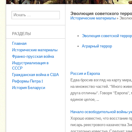
Эволюция советского терр
Поиск
Исторические материалы
» Эволюц
РАЗДЕЛЫ
Эволюция советской терро
Главная
Аграрный террор
Исторические материалы
Франко-прусская война
Индустриализация в
СССР
Россия и Европа
Гражданская война в США
Едва бросив взгляд на карту мир
Реформы Петра I
на множество частей. ''Много живе
История Беларуси
друга отличны''. Говоря ''Европа'
единое целое, ...
Начало освободительной войны ук
Хорошо известно, что восстание 
писарь реестрового казачества Зи
достаточно известна .Следует заме