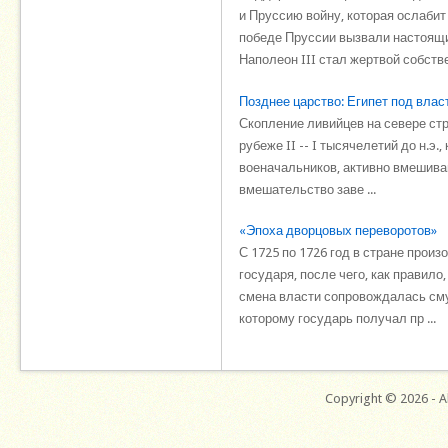
и Пруссию войну, которая ослаби
победе Пруссии вызвали настоящи
Наполеон III стал жертвой собстве 
Позднее царство: Египет под вла
Скопление ливийцев на севере стр
рубеже II -- I тысячелетий до н.
военачальников, активно вмешива
вмешательство заве ...
«Эпоха дворцовых переворотов»
С 1725 по 1726 год в стране прои
государя, после чего, как правил
смена власти сопровождалась смут
которому государь получал пр ...
Copyright © 2026 - Al