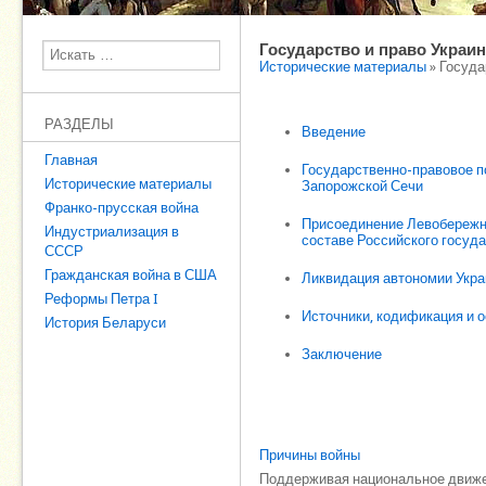
Государство и право Украины
Поиск
Исторические материалы
» Госуда
РАЗДЕЛЫ
Введение
Главная
Государственно-правовое п
Исторические материалы
Запорожской Сечи
Франко-прусская война
Присоединение Левобережно
Индустриализация в
составе Российского госуд
СССР
Гражданская война в США
Ликвидация автономии Укр
Реформы Петра I
Источники, кодификация и о
История Беларуси
Заключение
Причины войны
Поддерживая национальное движе