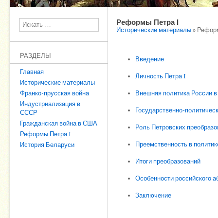
Реформы Петра I
Поиск
Исторические материалы
» Рефор
РАЗДЕЛЫ
Введение
Главная
Личность Петра I
Исторические материалы
Франко-прусская война
Внешняя политика России в к
Индустриализация в
Государственно-политичес
СССР
Гражданская война в США
Роль Петровских преобразов
Реформы Петра I
Преемственность в политике
История Беларуси
Итоги преобразований
Особенности российского 
Заключение