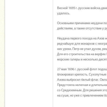
Весной 1695 г. русские войска дви
удалось.
Основными причинами неудачи пох
действиям, а также отсутствие у 
Неудача первого похода на Азов 
редчайшую для монархов с неогра
них уроки. Петр не упал духом, р
Для его строительства на верфях 
морские галеры и несколько деся
27 мая 1696 г. русский флот подош
блокировал крепость. Сухопутные 
Азова выбросил белый флаг. Овлад
Предстояла нелегкая и длительна
со Средиземным. Для решения этой
на суше, но уже с привлечением б