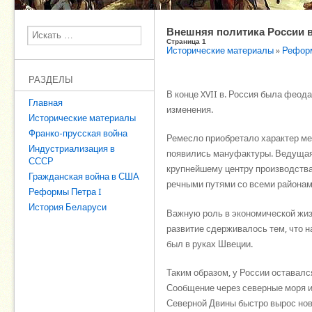
Внешняя политика России в к
Поиск
Страница 1
Исторические материалы
»
Реформ
РАЗДЕЛЫ
В конце XVII в. Россия была фео
Главная
изменения.
Исторические материалы
Франко-прусская война
Ремесло приобретало характер ме
Индустриализация в
появились мануфактуры. Ведущая
СССР
крупнейшему центру производства
Гражданская война в США
речными путями со всеми районам
Реформы Петра I
История Беларуси
Важную роль в экономической жизн
развитие сдерживалось тем, что н
был в руках Швеции.
Таким образом, у России оставалс
Сообщение через северные моря и
Северной Двины быстро вырос новы