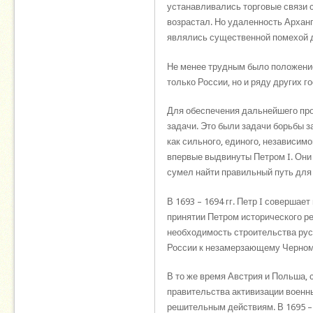
устанавливались торговые связи 
возрастал. Но удаленность Арханг
являлись существенной помехой д
Не менее трудным было положение
только России, но и ряду других г
Для обеспечения дальнейшего про
задачи. Это были задачи борьбы 
как сильного, единого, независим
впервые выдвинуты Петром I. Они 
сумел найти правильный путь для
В 1693 – 1694 гг. Петр I соверша
принятии Петром исторического ре
необходимость строительства рус
России к незамерзающему Черном
В то же время Австрия и Польша, 
правительства активизации военн
решительным действиям. В 1695 – 