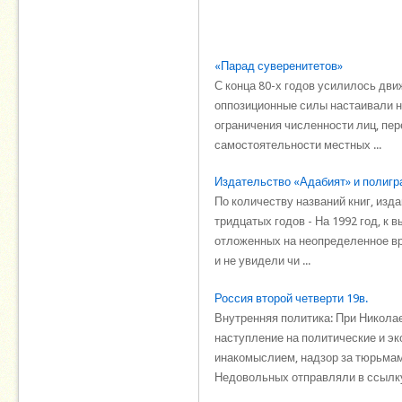
«Парад суверенитетов»
С конца 80-х годов усилилось дви
оппозиционные силы настаивали н
ограничения чис­ленности лиц, пе
самостоятельности местных ...
Издательство «Адабият» и полиг
По количеству названий книг, изд
тридцатых годов - На 1992 год, к
отложенных на неопределенное вр
и не увидели чи ...
Россия второй четверти 19в.
Внутренняя политика: При Никола
наступление на политические и э
инакомыслием, надзор за тюрьмами
Недовольных отправляли в ссылку.