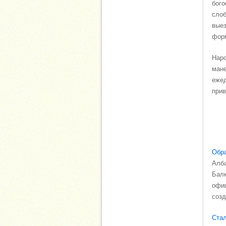
бого
слоб
выез
фор
Наро
мане
ежед
прив
Обра
Алба
Балк
офиц
созд
Стал