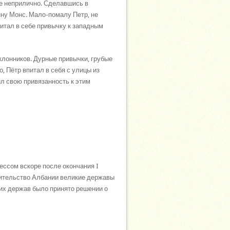
се неприлично. Сделавшись в
ну Монс. Мало-помалу Петр, не
итал в себе привычку к западным
клонников. Дурные привычки, грубые
, Пётр впитал в себя с улицы из
л свою привязанность к этим
ессом вскоре после окончания I
авительство Албании великие державы
ких держав было принято решении о