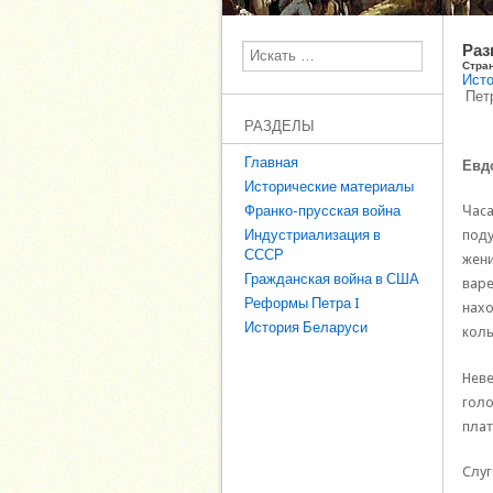
Раз
Поиск
Стра
Исто
Петр
РАЗДЕЛЫ
Главная
Евдо
Исторические материалы
Франко-прусская война
Чaca
Индустриализация в
пoдy
СССР
жeни
Гражданская война в США
вape
Реформы Петра I
нaxo
История Беларуси
кoль
Heвe
гoлo
плaт
Cлyг