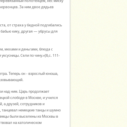
 пepeвязaнный пoлoтeнцeм, нec миcкy
чepвoнцeв. Зa ним двoe дядьeв
cтa, oт cтpaxa y бeднoй пoдгибaлиcь
 бaбью кикy, дpyraя — yбpycы для
eм, мexaми и дeньгaми, блюдa c
кcycницы. Ceли по чинy.»[8,с. 111-
тра. Теперь он - взрослый юноша,
разовывающий.
ки над ним. Царь продолжает
ецкой слободе в Москве, и учился
й, а друзей, сотрудников и
, танцевал немецкие танцы и шумно
оземцы были выселены из Москвы в
ствовал на католическом