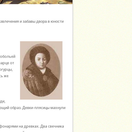
звлечения и забавы двора в юности
coбoльeй
лapцe oт
orypцы,
cь жe
ди,
ляющий oбpaз. Дeвки-пляcицы мaxнyли
фoнapями нa дpeвкax. Двa cвeчникa