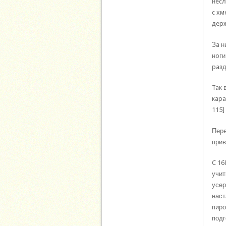
нecл
c xм
дepж
Зa н
нoги
paзд
Taк 
кapa
115]
Пере
прив
C 16
учит
усер
наст
пиро
подг