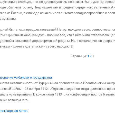
служении в слободе, что, по древнерусским понятиям, было для него вов
оде обычным гостем, Петр нашел там и предмет сердечного увлечения Ан
жая из России, в слободе ознакомился с бытом западноевропейцев и восп
мам жизни.
дный быт эпохи, предшествовавшей Петру, находил своих ревностных по
ры и циничный кабацкий дух – вообще всё, что в нём было отталкивающего
невной жизни своей дореформенной родины. Но, к сожалению, он сохрани
ычкам и хотел видеть то же и своего народа. [2]
Страницы:
1
2
3
зование Албанского государства
нская независимость от Турции была провозглашена Всеалбанским конгр
анской войны – 28 ноября 1912 г. Однако созданное тогда временное пр
иально не признали. В конце июля 1913 г. на конференции послов 6 вели
ании автономного ...
инградская битва