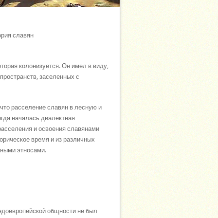
ория славян
оторая колонизуется. Он имел в виду,
пространств, заселенных с
что расселение славян в лесную и
огда началась диалектная
расселения и освоения славянами
торическое время и из различных
чными этносами.
индоевропейской общности не был