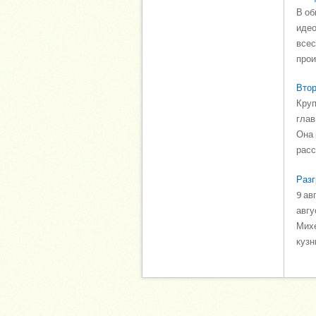
В об
идео
всес
прои
Втор
Круп
глав
Она 
расс
Разг
9 ав
авгу
Михе
кузни