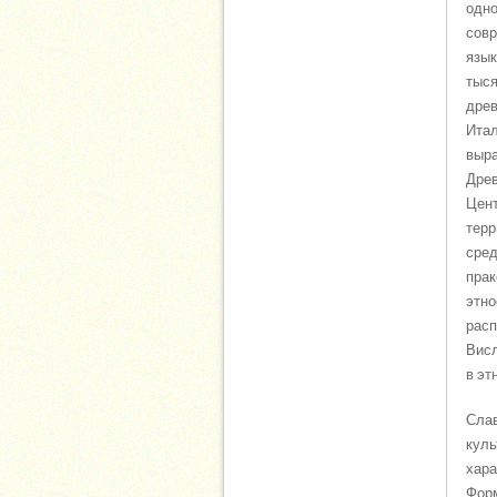
одно
совр
язык
тыся
древ
Итал
выра
Древ
Цент
терр
сред
прак
этно
расп
Висл
в эт
Слав
куль
хара
Форм