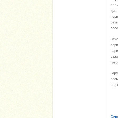
плем
диал
перв
разв
сосе
Этно
пери
нари
взаи
гово
Герм
весь
форм
Обща