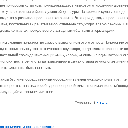
ен поморской культуры, принадлежащих в языковом отношении к древне
екту, в восточные районы лужицкой культуры. По времени культура подк
ому этапу развития праславянского языка. Это период , когда праславян
итие, постепенно вырабатывая собственную структуру и свою лексику. Р
дских контактах прежде всего с западными балтами и германцами.
ним славяне появился не сразу с выделением этого этноса. Появлению 
од относительно узкого этнического кругозора, когда племя в сущности се
цательной самоидентификации «мы», «свои», «наши», «люди», которых о
мопонятность речи, откуда правильная и самая старая этимология имени с
рить, слышать, быть понятым.
анцы были непосредственными соседями племен лужицкой культуры, т.е.
ма вероятно, называли себя древнеевропейским этнонимом венеты/венеды
ирующийся славянский этнос.
Страницы:
1
2
3
4
5
6
я социалистическая идеология