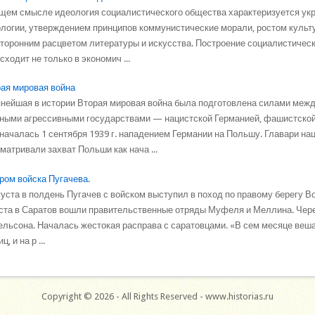
щем смысле идеология социалистического общества характеризуется ук
логии, утверждением принципов коммунистические морали, ростом культ
торонним расцветом литературы и искусства. Построение социалистичес
сходит не только в экономич ...
ая мировая война
нейшая в истории Вторая мировая война была под­готовлена силами межд
ными агрессивными государствами — нацистской Германией, фашистской
началась 1 сентября 1939 г. нападением Германии на Польшу. Главари на
матривали захват Польши как нача ...
ром войска Пугачева.
густа в полдень Пугачев с войском выступил в поход по правому берегу В
ста в Саратов вошли правительственные отряды Муфеля и Меллина. Чере
льсона. Началась жестокая расправа с саратовцами. «В сем месяце вешал
ц, и на р ...
Copyright © 2026 - All Rights Reserved - www.historias.ru