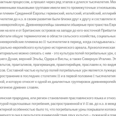
актным процессом, а прошел через ряд этапов и длился тысячелетия. М
еменными языковыми группами имели место промежуточные этноязыковые
и племен Срединной Европы: германский, кельтский, италийский, иллирийс
челетии до н.э. в своем развитии были близки друг к другу и составляли я
неевропейскую. Древнеевропейцы занимали обширные пространства Евро
ии на юге и от Британских островов на западе до юго-восточной Прибалт
ботали общую терминологию в области сельского хозяйства, социальных 
неевропейские племена во II тысячелетии в период, когда складывалась
рально-европейского культурно-исторического ареала. Археологическая 
иториально можно связать с ним - это культура полей погребальных урн,
него Дуная, верхней Эльбы, Одера и Вислы, а также Северную Италию. Эт
ельтов, праиталиков, прагерманцев, праиллирийцев, праславян и, по-вид
сов. Составной частью культур полей погребальных урн является лужицк
ространение в последних столетиях II и в первой половине I тысячелетия
ой, и которую относят к одной из диалектных группировок древнеевропей
ногенезе древних славян.
янская прародина, или регион становления праславянского языка и этнос
турой подклошовых погребения, распространенной в V-II вв. до н.э. в ме
ктерной особенностью было то, что погребальные урны покрывали колок
ируется она в результате взаимодействия двух культур – лужицкой и пом