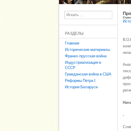
Про
Поиск
Стра
Исто
РАЗДЕЛЫ
В.О.
Главная
коне
Исторические материалы
неза
Франко-прусская война
Индустриализация в
Анал
СССР
лесо
Гражданская война в США
дифф
Реформы Петра I
прос
История Беларуси
реги
Нач
.
Слав