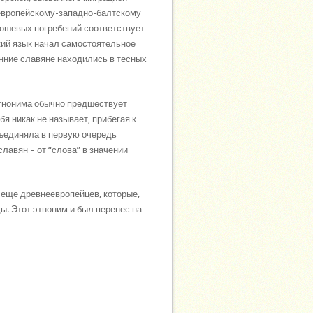
европейскому-западно-балтскому
лошевых погребений соответствует
ский язык начал самостоятельное
анние славяне находились в тесных
этнонима обычно предшествует
бя никак не называет, прибегая к
бъединяла в первую очередь
лавян – от “слова” в значении
 еще древнеевропейцев, которые,
. Этот этноним и был перенес на