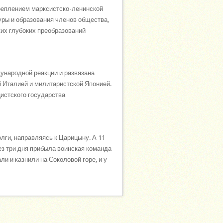
реплением марксистско-ленинской
уры и образования членов общества,
ких глубоких преобразований
ународной реакции и развязана
 Италией и милитаристской Японией.
цистского государства
олги, направляясь к Царицыну. А 11
з три дня прибыла воинская команда
и и казнили на Соколовой горе, и у