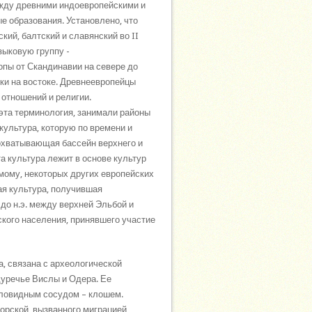
ежду древними индоевропейскими и
 образования. Установлено, что
кий, балтский и славянский во II
зыковую группу -
пы от Скандинавии на севере до
ики на востоке. Древнеевропейцы
отношений и религии.
 эта терминология, занимали районы
культура, которую по времени и
 охватывающая бассейн верхнего и
а культура лежит в основе культур
имому, некоторых других европейских
ая культура, получившая
 до н.э. между верхней Эльбой и
ского населения, принявшего участие
а, связана с археологической
ждуречье Вислы и Одера. Ее
оловидным сосудом – клошем.
орской, вызванного миграцией