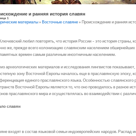
исхождение и ранняя история славян
ница 1
рические материалы
»
Восточные славяне
» Происхождение и ранняя ист
Ключевский любил повторять, что история России – это история страны, к
чно же, прежде всего колонизацию славянским населением обширнейших 
памятных времен самым различным иноэтничным населением.
из археологических материалов и исследования лингвистов показывают, 
степную зону Восточной Европы началось еще в праславянскую эпоху, к
еренциация единого праславянского языка. Особенностью славянского 
транств Восточной Европы является то, что оно проводилось в разное ис
онов праславянского мира и осуществлялась во взаимодействии с разли
ало славян
яне входят в состав языковой семьи индоевропейских народов. Распад 