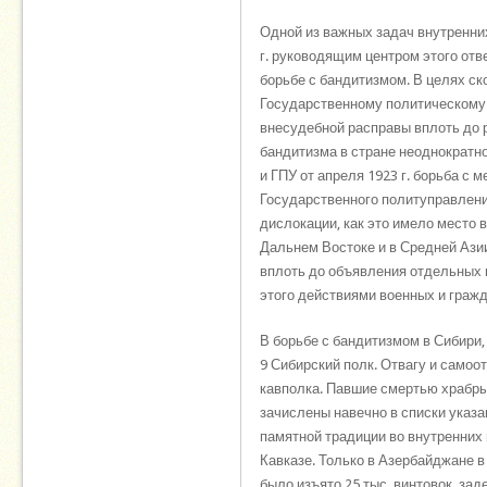
Одной из важных задач внутренни
г. руководящим центром этого от
борьбе с бандитизмом. В целях ск
Государственному политическому 
внесудебной расправы вплоть до 
бандитизма в стране неоднократн
и ГПУ от апреля 1923 г. борьба с
Государственного политуправлени
дислокации, как это имело место 
Дальнем Востоке и в Средней Ази
вплоть до объявления отдельных
этого действиями военных и гражд
В борьбе с бандитизмом в Сибири,
9 Сибирский полк. Отвагу и самоо
кавполка. Павшие смертью храбрых
зачислены навечно в списки указан
памятной традиции во внутренних
Кавказе. Только в Азербайджане в 
было изъято 25 тыс. винтовок, за