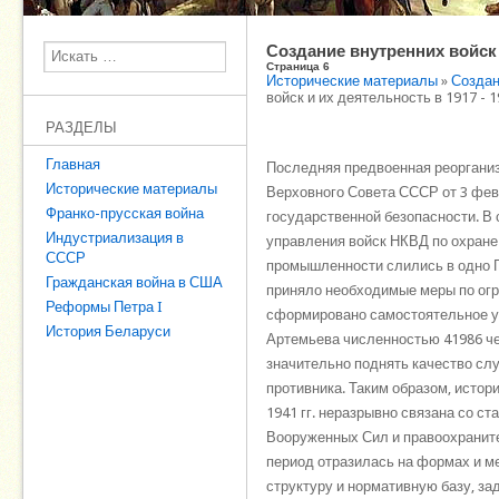
Создание внутренних войск и
Поиск
Страница 6
Исторические материалы
»
Создан
войск и их деятельность в 1917 - 19
РАЗДЕЛЫ
Главная
Последняя предвоенная реорганиз
Исторические материалы
Верховного Совета СССР от 3 фев
Франко-прусская война
государственной безопасности. В 
Индустриализация в
управления войск НКВД по охране
СССР
промышленности слились в одно Г
Гражданская война в США
приняло необходимые меры по огра
Реформы Петра I
сформировано самостоятельное уп
История Беларуси
Артемьева численностью 41986 ч
значительно поднять качество сл
противника. Таким образом, истор
1941 гг. неразрывно связана со с
Вооруженных Сил и правоохраните
период отразилась на формах и м
структуру и нормативную базу, з