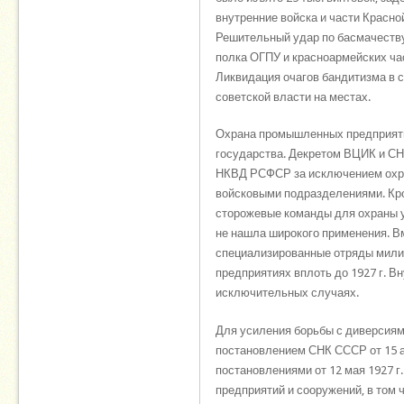
внутренние войска и части Красно
Решительный удар по басмачеству 
полка ОГПУ и красноармейских ча
Ликвидация очагов бандитизма в 
советской власти на местах.
Охрана промышленных предприяти
государства. Декретом ВЦИК и СН
НКВД РСФСР за исключением охра
войсковыми подразделениями. Кро
сторожевые команды для охраны у
не нашла широкого применения. Вм
специализированные отряды милиц
предприятиях вплоть до 1927 г. В
исключительных случаях.
Для усиления борьбы с диверсиям
постановлением СНК СССР от 15 а
постановлениями от 12 мая 1927 г
предприятий и сооружений, в том 