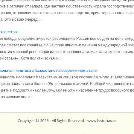
оке в отличии от запада, где частная собственность играла господствую
шения, отношения частнотоварного производства, ориентированного на ры
а. Это в свою очеред ...
транство
е победы социалистической революции в России все со дня на день ожи
рая сметет все границы. Но на фоне явного изменения международной обс
пектив мировой революции идеи интернационализма стали сменяться ид
ой стране». Хотя политическая р ...
альная политика в Казахстане на современном этапе
енность населения Казахстана на 2002 год составила около 15 миллионов
дское население и более 40% -сельских жителей. В общей численности 
 дети и подростки - более 30%, более 50% - население трудоспособного в
тегические цели ...
Copyright © 2026 - All Rights Reserved - www.historias.ru