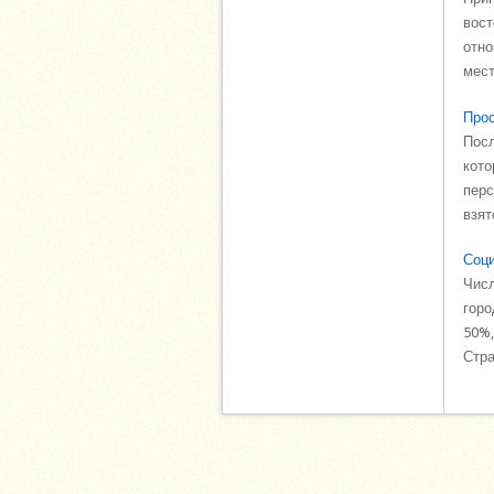
вост
отно
мест
Прос
Посл
кото
перс
взят
Соци
Числ
горо
50%,
Стра