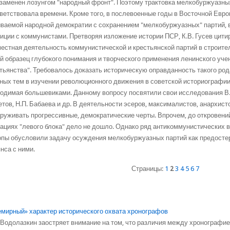
заменен лозунгом "народный фронт". Поэтому трактовка мелкобуржуазны
ветствовала времени. Кроме того, в послевоенные годы в Восточной Евр
ваемой народной демократии с сохранением "мелкобуржуазных" партий,
иции с коммунистами. Претворяя изложение истории ПСР, К.В. Гусев цити
естная деятельность коммунистической и крестьянской партий в строите
й образец глубокого понимания и творческого применения ленинского учен
тьянства". Требовалось доказать историческую оправданность такого род
ных тем в изучении революционного движения в советской историографии 
одимая большевиками. Данному вопросу посвятили свои исследования В.К.
тов, Н.П. Бабаева и др. В деятельности эсеров, максималистов, анархис
руживать прогрессивные, демократические черты. Впрочем, до откровени
ациях "левого блока" дело не дошло. Однако ряд антикоммунистических 
пы обусловили задачу осуждения мелкобуржуазных партий как предосте
нса с ними.
Страницы:
1
2
3
4
5
6
7
мирный» характер исторического охвата хронографов
. Водолазкин заостряет внимание на том, что различия между хронографи