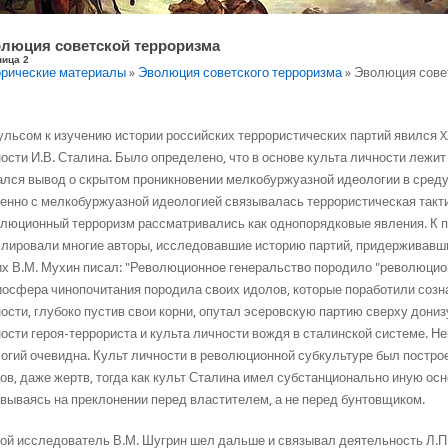
люция советской терроризма
ница 2
рические материалы
»
Эволюция советского терроризма
» Эволюция сове
льсом к изучению истории российских террористических партий явился X
ости И.В. Сталина. Было определено, что в основе культа личности лежи
лся вывод о скрытом проникновении мелкобуржуазной идеологии в среду
енно с мелкобуржуазной идеологией связывалась террористическая такти
люционный терроризм рассматривались как однопорядковые явления. К 
лировали многие авторы, исследовавшие историю партий, придерживавши
их В.М. Мухин писал: "Революционное генеральство породило "революционн
осфера чинопочитания породила своих идолов, которые поработили созна
ости, глубоко пустив свои корни, опутал эсеровскую партию сверху дони
ости героя-террориста и культа личности вождя в сталинской системе. Н
огий очевидна. Культ личности в революционной субкультуре был построе
ов, даже жертв, тогда как культ Сталина имел субстанционально иную ос
вываясь на преклонении перед властителем, а не перед бунтовщиком.
ой исследователь В.М. Шугрин шел дальше и связывал деятельность Л.П. 