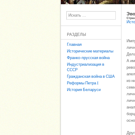
Эво
Поиск
Стра
Исто
РАЗДЕЛЫ
Импу
Главная
личн
Исторические материалы
Дела
Франко-прусская война
А им
Индустриализация в
рево
СССР
апел
Гражданская война в США
из н
Реформы Петра I
семи
История Беларуси
личн
личн
анал
борц
осно
Друг