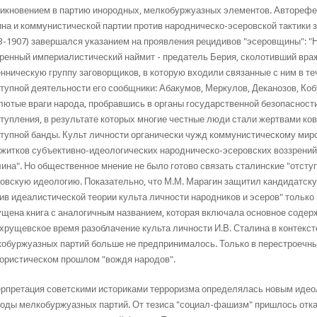
икновением в партию инородных, мелкобуржуазных элементов. Авторефер
на и коммунистической партии против народническо-эсеровской тактики 
3-1907) завершался указанием на проявления рецидивов "эсеровщины": "Н
ренный империалистический наймит - предатель Берия, сколотивший вра
нническую группу заговорщиков, в которую входили связанные с ним в те
тупной деятельности его сообщники: Абакумов, Меркулов, Деканозов, Коб
лютые враги народа, пробравшись в органы государственной безопасност
тупления, в результате которых многие честные люди стали жертвами ков
тупной банды. Культ личности органически чужд коммунистическому ми
житков субъективно-идеологических народническо-эсеровских воззрений 
ина". Но общественное мнение не было готово связать сталинские "отсту
овскую идеологию. Показательно, что М.М. Марагин защитил кандидатск
ив идеалистической теории культа личности народников и эсеров" только в 
щена книга с аналогичным названием, которая включала основное содер
хрущевское время разоблачение культа личности И.В. Сталина в контекст
обуржуазных партий больше не предпринималось. Только в перестроечны
ористическом прошлом "вождя народов".
рпретация советскими историками терроризма определялась новым идео
оды мелкобуржуазных партий. От тезиса "социал-фашизм" пришлось отка