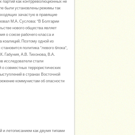
х партий как контрреволюционных не
опе были установлены режимы так
 входящих зачастую в правящие
ровал М.А. Суслова: "В Болгарии
льстве нового общества являет
ия о союзе рабочего класса и
а коалиций. Поэтому одной из
становится политика "левого блока",
 Габуния, А.В. Тихонова, В.А.
тов исследователи стали
й о совместных террористических
выступлений в странах Восточной
режение коммунистам об опасности
ей и летописанием как двумя типами