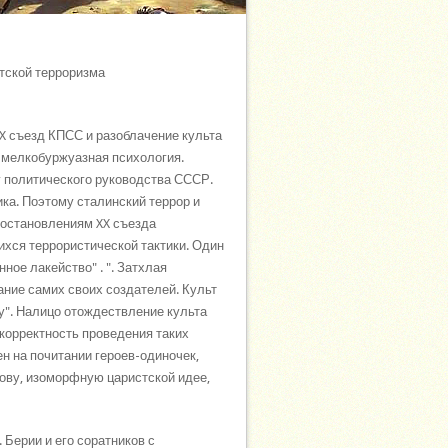
тской терроризма
X съезд КПСС и разоблачение культа
т мелкобуржуазная психология.
 политического руководства СССР.
ка. Поэтому сталинский террор и
постановлениям XX съезда
хся террористической тактики. Один
ое лакейство" . ". Затхлая
ние самих своих создателей. Культ
зу". Налицо отождествление культа
екорректность проведения таких
н на почитании героев-одиночек,
нову, изоморфную царистской идее,
Берии и его соратников с