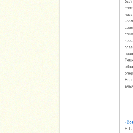
был 
соот
назы
коал
совм
собо
крес
глав
пров
Реше
обна
опер
Евро
алья
«Все
Е. Г