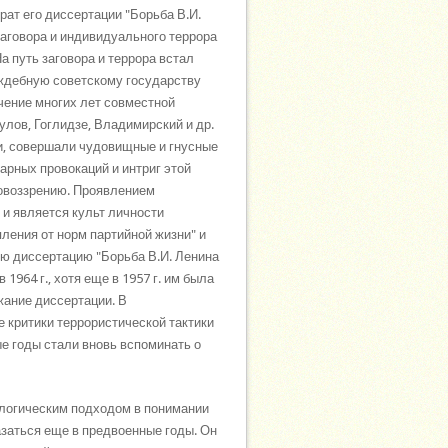
ат его диссертации "Борьба В.И.
заговора и индивидуального террора
а путь заговора и террора встал
ждебную советскому государству
чение многих лет совместной
улов, Гоглидзе, Владимирский и др.
и, совершали чудовищные и гнусные
арных провокаций и интриг этой
ровоззрению. Проявлением
и является культ личности
пления от норм партийной жизни" и
ую диссертацию "Борьба В.И. Ленина
1964 г., хотя еще в 1957 г. им была
жание диссертации. В
е критики террористической тактики
е годы стали вновь вспоминать о
логическим подходом в понимании
заться еще в предвоенные годы. Он