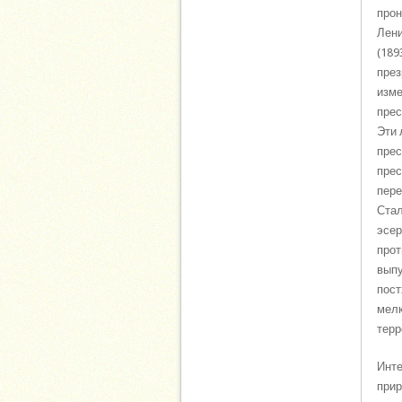
прон
Лени
(189
през
изме
прес
Эти 
прес
прес
пере
Стал
эсер
прот
выпу
пост
мелк
терр
Инте
прир