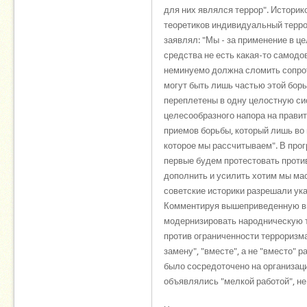
для них являлся террор". Историк
теоретиков индивидуальный террор
заявлял: "Мы - за применение в ц
средства не есть какая-то самод
неминуемо должна сломить сопроти
могут быть лишь частью этой борь
переплетены в одну целостную сис
целесообразного напора на правит
приемов борьбы, который лишь во 
которое мы рассчитываем". В про
первые будем протестовать против
дополнить и усилить хотим мы ма
советские историки разрешали ук
Комментируя вышеприведенную выд
модернизировать народническую та
против ограниченности терроризма
замену", "вместе", а не "вместо" 
было сосредоточено на организаци
объявлялись "мелкой работой", н