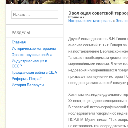
Эволюция советской терро
Поиск
Страница 7
Исторические материалы
»
Эволюц
РАЗДЕЛЫ
Другой исследователь В.Н. Гинев
Главная
анализа событий 1917 г. Говоря 
Исторические материалы
на постановление Берлинской конф
Франко-прусская война
"считают необходимым диалог и 
Индустриализация в
миролюбивыми силами. В этом план
СССР
недоверия и укоренившихся предуб
Гражданская война в США
призывал при изучении истории П
Реформы Петра I
псевдосоциалистической шелухи р
История Беларуси
Хотя тактика индивидуального те
XX века, еще в дореволюционные г
В советской историографической 
исследователи говорили об индиви
ПСР.В.М. Мухин писал: "Т. к. эсе
не оставалось как сосредоточить