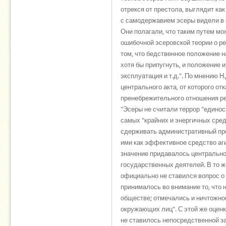
отрекся от престола, выглядит ка
с самодержавием эсеры видели в 
Они полагали, что таким путем мо
ошибочной эсеровской теории о р
том, что бедственное положение н
хотя бы припугнуть, и положение 
эксплуатация и т.д.". По мнению 
центрального акта, от которого о
пренебрежительного отношения ре
"Эсеры не считали террор "едино
самых "крайних и энергичных сре
сдерживать административный про
ими как эффективное средство аг
значение придавалось центрально
государственных деятелей. В то ж
официально не ставился вопрос о 
принималось во внимание то, что
обществе; отмечались и ничтожнос
окружающих лиц". С этой же оцен
не ставилось непосредственной за