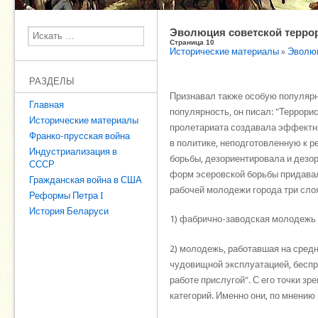
Эволюция советской терро
Поиск
Страница 10
Исторические материалы
»
Эволюц
РАЗДЕЛЫ
Признавал также особую популярн
Главная
популярность, он писал: "Террори
Исторические материалы
пролетариата создавала эффектн
Франко-прусская война
в политике, неподготовленную к 
Индустриализация в
борьбы, дезориентировала и дезо
СССР
форм эсеровской борьбы придавал
Гражданская война в США
рабочей молодежи города три сло
Реформы Петра I
История Беларуси
1) фабрично-заводская молодежь 
2) молодежь, работавшая на средн
чудовищной эксплуатацией, беспра
работе прислугой". С его точки 
категорий. Именно они, по мнению