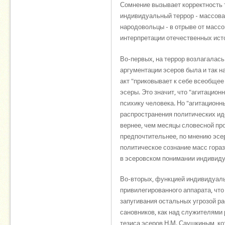
Сомнение вызывает корректность 
индивидуальный террор - массова
народовольцы - в отрыве от массо
интерпретации отечественных ист
Во-первых, на террор возлагалась 
аргументации эсеров была и так н
акт "приковывает к себе всеобщее
эсеры. Это значит, что "агитацион
психику человека. Но "агитационн
распространения политических иде
вернее, чем месяцы словесной про
предпочтительнее, по мнению эсер
политическое сознание масс гораз
в эсеровском понимании индивиду
Во-вторых, функцией индивидуаль
привилегированного аппарата, чт
запугивания остальных угрозой р
сановников, как над служителями
тезиса эсеров Н.М. Саушкиным, ко