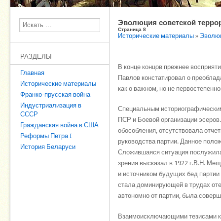
Эволюция советской терро
Поиск
Страница 8
Исторические материалы
»
Эволюц
РАЗДЕЛЫ
В конце концов прежнее восприяти
Главная
Павлов констатировал о преоблад
Исторические материалы
как о важном, но не первостепенно
Франко-прусская война
Индустриализация в
Специальным историографическим
СССР
ПСР и Боевой организации эсеров.
Гражданская война в США
обособления, отсутствовала отче
Реформы Петра I
руководства партии. Данное поло
История Беларуси
Сложившаяся ситуация послужила
зрения высказал в 1922 г.В.Н. Ме
и источником будущих бед партии
стала доминирующей в трудах отеч
автономно от партии, была совер
Взаимоисключающими тезисами кри