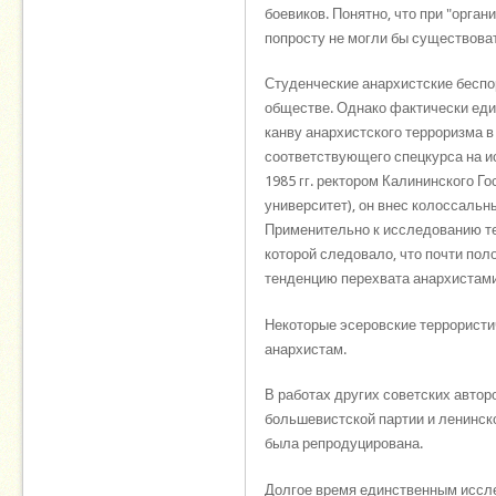
боевиков. Понятно, что при "орга
попросту не могли бы существоват
Студенческие анархистские беспор
обществе. Однако фактически еди
канву анархистского терроризма в
соответствующего спецкурса на ис
1985 гг. ректором Калининского Го
университет), он внес колоссальн
Применительно к исследованию те
которой следовало, что почти по
тенденцию перехвата анархистами
Некоторые эсеровские террористич
анархистам.
В работах других советских автор
большевистской партии и ленинско
была репродуцирована.
Долгое время единственным иссле