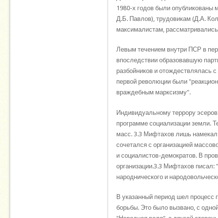
1980-х годов были опубликованы 
Д.Б. Павлов), трудовикам (Д.А. К
максималистам, рассматривались
Левым течением внутри ПСР в пери
впоследствии образовавшую парти
разбойников и отождествлялась с 
первой революции были "реакционн
враждебным марксизму".
Индивидуальному террору эсеров 
программе социализации земли. Те
масс. 3.3 Мифтахов лишь намекал 
сочетался с организацией массов
и социалистов-демократов. В пров
организации.3.3 Мифтахов писал: "
народнического и народовольческо
В указанный период шел процесс п
борьбы. Это было вызвано, с одно