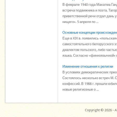
В феврале 1940 года Махатма Ганд
встреча подвижника и поэта. Таго
приветственной речи отдал дань у
нищего». 5 апреля по ...
Основные концепции происхождени
Еще в XIX в. появились «польская
самостоятельного белорусского эт
диалектом польского, либо частью
языка. Согласно «финноязычной» ко
Изменение отношения к религии
В условиях демократических прео
Состоялось несколько встреч М. 
кон­фессий. В 1988 г. прошли юби
новые религиозные о ...
Copyright © 2026 - Al