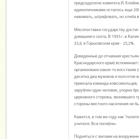
председателю комитета И. Клейнер
единоличниками осталось еще 200
нажимать, штрафовать, но хлеба 
Мясопоставки государству достига
домашнего скота. В 1935 г. в Кали
32,6, в Горьковском крае - 25,2%.
Доведенные до отчаяния крестьяне
Краснодарского края) вспоминает:
организовано какое-то восстание 
десятка два мужиков и полсотни ж
приехала команда комсомольцев, 
зарублен один человек, упорно бр
церковного сторожа, звонившего т
стороны местного населения не был
Кажется, в том же году как "поли
учителя. Все погибли».
Подняться с вилами на вооруженн