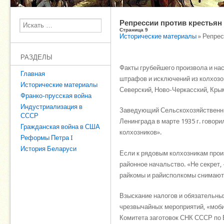
Репрессии против крестьян 
Поиск
Страница 9
Исторические материалы
» Репрес
РАЗДЕЛЫ
Факты грубейшего произвола и нас
Главная
штрафов и исключений из колхозо
Исторические материалы
Северский, Ново-Черкасский, Крым
Франко-прусская война
Индустриализация в
Заведующий Сельскохозяйственны
СССР
Ленинграда в марте 1935 г. говори
Гражданская война в США
колхозников».
Реформы Петра I
История Беларуси
Если к рядовым колхозникам произ
районное начальство. «Не секрет, -
райкомы и райисполкомы снимают 
Взыскание налогов и обязательны
чрезвычайных мероприятий, «моби
Комитета заготовок СНК СССР по 